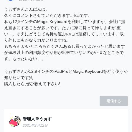
うぉずさんこんばんは。
久々にコメントさせていただきます。kaiです。
私も12,9インチのMagic Keyboardを利用していますが、会社に据
え置きにすることが多いです。たまに家に持って帰りますが,重
い…。ゆえにどうしても持ち運ぶのには躊躇してしまいます。取
り外しにもかなり力がいりますね。
もちろん,いいところもたくさんあるし買ってよかったと思います
が値段以上の利用頻度や活用が出来ていないのが正直なところで
す。もったいない…。
うぉずさんが12,9インチのiPadProとMagic Keyboardをどう使うか
知りたいです笑
購入したら,ぜひ教えて下さい!
返信する
管理人＠うぉず
2021年2月12日