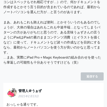
コンはスペックもそれ相応ですが…）ので、何かドキュメントを
作成するとかそう言う目的が含まれているのであれば、最初から
ノートパソコンを選んだ方が…と言うのがあります。
まあ、あれもこれも賄えれば便利…とかそういうのもあるのでし
ょうが、大体の場合はあれもこれも中途半端…となってしまうパ
ターンの方がありがちだと思うので、ある意味うぉずさんの言う
ようにiPadはiPadの素のままコンテンツ消費（とイラストを描く
など）に使って、ドキュメントなど諸々の作成などを目的にする
なら、最初からノートパソコンを使う方が良いのかなと思ってま
す。
…まあ、実際にiPad Pro＋Magic Keyboardの組み合わせを使った
ら掌返しの可能性も十分ありそうですけども（笑）
返信する
管理人＠うぉず
2021年2月13日
おっしゃる通りです。