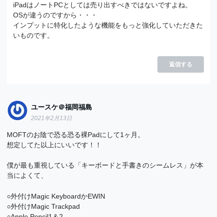
iPadはノートPCとしては売り出すべきではないですよね。
OSが違うのですから・・・
インプットに特化したような機能をもっと強化していただきた
いものです。
返信する
ユースケ＠福岡福島
2021年2月13日
MOFTのお陰で恐る恐る裸Padにして1ヶ月。
想定してた以上にいいです！！
僕が最も重視している「キーボードと手書きのシームレス」が本
当によくて、
○外付けMagic KeyboardかEWIN
○外付けMagic Trackpad
○Apple Pencil1＆2