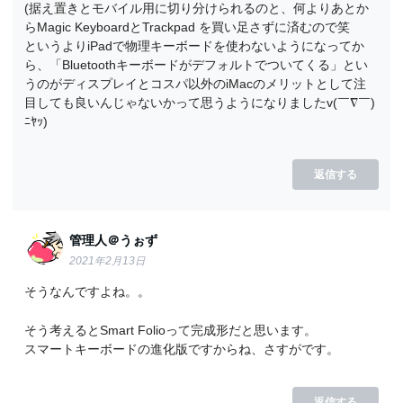
(据え置きとモバイル用に切り分けられるのと、何よりあとか
らMagic KeyboardとTrackpad を買い足さずに済むので笑
というよりiPadで物理キーボードを使わないようになってか
ら、「Bluetoothキーボードがデフォルトでついてくる」とい
うのがディスプレイとコスパ以外のiMacのメリットとして注
目しても良いんじゃないかって思うようになりましたv(￣∇￣)
ﾆﾔｯ)
返信する
管理人＠うぉず
2021年2月13日
そうなんですよね。。
そう考えるとSmart Folioって完成形だと思います。
スマートキーボードの進化版ですからね、さすがです。
返信する