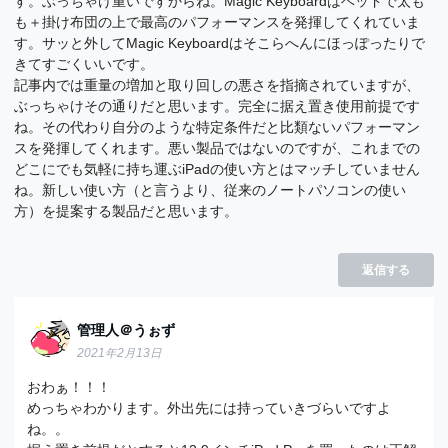
す。ぶっちゃけ重いですからね。Magic Keyboardはベッドで太も
も＋掛け布団の上で最高のパフォーマンスを発揮してくれていま
す。サッと外してMagic Keyboardはそこらへんにほっぽったりで
きてすごくいいです。
記事内では重量の増加と取り回しの悪さを指摘されていますが、
ぶっちゃけその通りだと思います。完全に据え置き使用前提です
ね。その代わり自分のような特定条件だと比類ないパフォーマン
スを発揮してくれます。悪い製品ではないのですが、これまでの
どこにでも気軽に持ち運ぶiPadの使い方とはマッチしていません
ね。新しい使い方（と言うより、従来のノートパソコンの使い
方）を提案する製品だと思います。
返信する
管理人＠うぉず
2021年2月13日
おわぁ！！！
めっちゃわかります。外出先には持っていきづらいですよ
ね。。