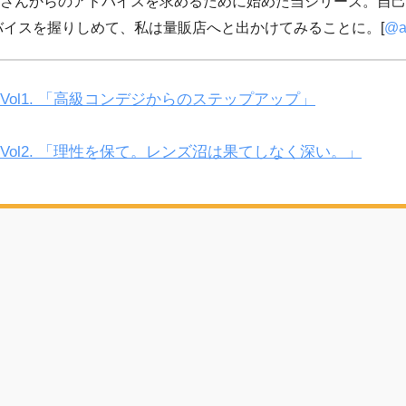
さんからのアドバイスを求めるために始めた当シリーズ。自己
ドバイスを握りしめて、私は量販店へと出かけてみることに。[
@a
ol1. 「高級コンデジからのステップアップ」
ol2. 「理性を保て。レンズ沼は果てしなく深い。」