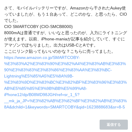
さて、モバイルバッテリーですが、Amazonから干されたAukey使
っていましたが、もう１台あって、どこのかな、と思ったら、CIO
でした。
CIO SMARTCOBY (CIO-SMCB8000)
8000mAは普通ですが、いいなと思ったのが、入力にライトニング
が使えます。以前、iPhone-maniaが記事を紹介していて、すぐに
アマゾンでぽちりました。出力はUSB-CとAです。
ここにリンク貼ってもいいのかな？こちらに売ってました。
https://www.amazon.co.jp/SMARTCOBY-
%E3%83%A2%E3%83%90%E3%82%A4%E3%83%AB%E3%83%
90%E3%83%83%E3%83%86%E3%83%AA%E3%83%BC-
Lightning%E5%85%A5%E5%8A%9B-
%E3%83%9D%E3%83%BC%E3%82%BF%E3%83%96%E3%83%
AB%E5%85%85%E9%9B%BB%E5%99%A8-
iPhone12/dp/B08MD98JGH/ref=sr_1_5?
__mk_ja_JP=%E3%82%AB%E3%82%BF%E3%82%AB%E3%83%
8A&dchild=1&keywords=SMARTCOBY&qid=1623888683&sr=8-5
返信する