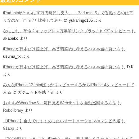
iPad miniがついに10万円時代に突入。「iPad mini 6」で妥協するのはア
リなのか、mini 7と比較してみた
に
yukaringo135
より
なにこれ、革命？キャップレス万年筆リンクブラック(中字)をレビュー
に
akabeko
より
iPhoneが日本だけ値上げ。為替調整後に考えるべき本当の買い方
に
usuma_tk
より
iPhoneが日本だけ値上げ。為替調整後に考えるべき本当の買い方
に
D.K
より
みんなiPhone 12 miniばっかりレビューするからiPhone 4をレビューして
みる
に
ガジェットを感じる
より
おすすめWorkflow６．毎日見るWebサイトを自動巡回する方法
に
Robolibrary
より
【iPhone】全力でおすすめしたいオートメーション神レシピ５選
に
91app
より
【2024年版】ようこそ、iPadの世界へ。購入後にやるべきことをすべて