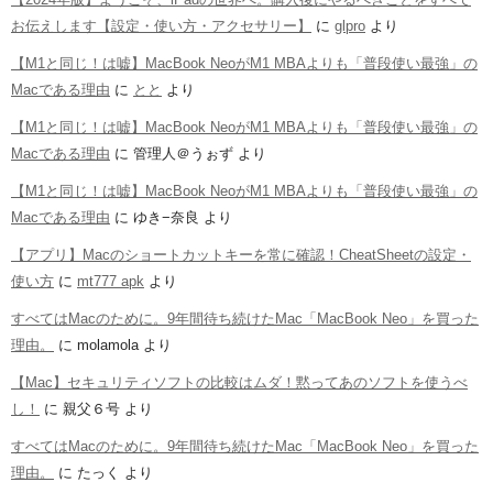
お伝えします【設定・使い方・アクセサリー】
に
glpro
より
【M1と同じ！は嘘】MacBook NeoがM1 MBAよりも「普段使い最強」の
Macである理由
に
とと
より
【M1と同じ！は嘘】MacBook NeoがM1 MBAよりも「普段使い最強」の
Macである理由
に
管理人＠うぉず
より
【M1と同じ！は嘘】MacBook NeoがM1 MBAよりも「普段使い最強」の
Macである理由
に
ゆき−奈良
より
【アプリ】Macのショートカットキーを常に確認！CheatSheetの設定・
使い方
に
mt777 apk
より
すべてはMacのために。9年間待ち続けたMac「MacBook Neo」を買った
理由。
に
molamola
より
【Mac】セキュリティソフトの比較はムダ！黙ってあのソフトを使うべ
し！
に
親父６号
より
すべてはMacのために。9年間待ち続けたMac「MacBook Neo」を買った
理由。
に
たっく
より