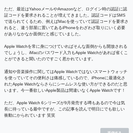
ただ、最近はYahooメールやAmazonなど、ログイン時の認証に認
証コードを要求されることが増えてきました。認証コードはSMS
で送られてくるため、例えばMacを使っていて認証コードを要求さ
れると、違う部屋に置いてあるiPhoneをわざわざ取りにいく必要
がありなかなか面倒だと感じていました。
Apple Watchを常に身につけていればそんな面倒からも開放される
でしょうし、iMacのパスワード入力もApple Watchがあれば省くこ
とができると聞いたのですごく惹かれています。
通知や音楽操作に関してはApple Watchではないスマートウォッチ
を使っていてその便利さは痛感しているので、iPhoneに最適化さ
れたApple Watchならさらにシームレスな使い方ができるのだと思
います。今一番欲しいApple製品は間違いなくApple Watchです！
ただ、Apple Watch 6シリーズが9月発売する噂もあるので今は気
長に待っている最中ですが、この記事を読んで明日にでも欲しい
衝動にかられています 笑笑