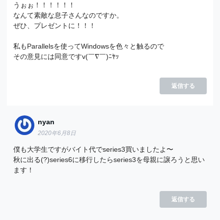
うぉぉ！！！！！！
なんて素敵な息子さんなのですか。
ぜひ、プレゼントに！！！
私もParallelsを使ってWindowsを色々と触るので
その意見には同意ですv(￣∇￣)ﾆﾔｯ
返信する
nyan
2020年6月8日
僕も大学生ですがバイト代でseries3買いましたよ〜
秋に出る(?)series6に移行したらseries3を母親に譲ろうと思い
ます！
返信する