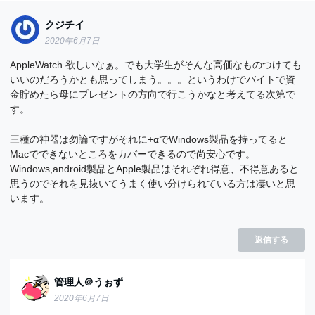
クジチイ
2020年6月7日
AppleWatch 欲しいなぁ。でも大学生がそんな高価なものつけても
いいのだろうかとも思ってしまう。。。というわけでバイトで資
金貯めたら母にプレゼントの方向で行こうかなと考えてる次第で
す。
三種の神器は勿論ですがそれに+αでWindows製品を持ってると
Macでできないところをカバーできるので尚安心です。
Windows,android製品とApple製品はそれぞれ得意、不得意あると
思うのでそれを見抜いてうまく使い分けられている方は凄いと思
います。
返信する
管理人＠うぉず
2020年6月7日