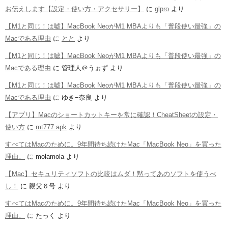
お伝えします【設定・使い方・アクセサリー】
に
glpro
より
【M1と同じ！は嘘】MacBook NeoがM1 MBAよりも「普段使い最強」の
Macである理由
に
とと
より
【M1と同じ！は嘘】MacBook NeoがM1 MBAよりも「普段使い最強」の
Macである理由
に
管理人＠うぉず
より
【M1と同じ！は嘘】MacBook NeoがM1 MBAよりも「普段使い最強」の
Macである理由
に
ゆき−奈良
より
【アプリ】Macのショートカットキーを常に確認！CheatSheetの設定・
使い方
に
mt777 apk
より
すべてはMacのために。9年間待ち続けたMac「MacBook Neo」を買った
理由。
に
molamola
より
【Mac】セキュリティソフトの比較はムダ！黙ってあのソフトを使うべ
し！
に
親父６号
より
すべてはMacのために。9年間待ち続けたMac「MacBook Neo」を買った
理由。
に
たっく
より