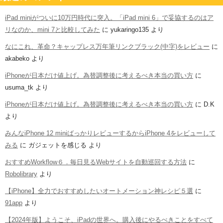
iPad miniがついに10万円時代に突入。「iPad mini 6」で妥協するのはア
リなのか、mini 7と比較してみた
に
yukaringo135
より
なにこれ、革命？キャップレス万年筆リンクブラック(中字)をレビュー
に
akabeko
より
iPhoneが日本だけ値上げ。為替調整後に考えるべき本当の買い方
に
usuma_tk
より
iPhoneが日本だけ値上げ。為替調整後に考えるべき本当の買い方
に
D.K
より
みんなiPhone 12 miniばっかりレビューするからiPhone 4をレビューして
みる
に
ガジェットを感じる
より
おすすめWorkflow６．毎日見るWebサイトを自動巡回する方法
に
Robolibrary
より
【iPhone】全力でおすすめしたいオートメーション神レシピ５選
に
91app
より
【2024年版】ようこそ、iPadの世界へ。購入後にやるべきことをすべて