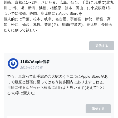
川崎、京都に1〜2件、さいたま、広島、仙台、千葉(これ重要)北九
州に1件、堺、新潟、浜松、相模原、熊本、岡山、に小規模店1件
ついでに船橋、静岡、鹿児島にもApple Storeを
個人的には千葉、松本、岐阜、名古屋、宇都宮、伊勢、新宮、高
知、松江、仙台、札幌、豊原(？)、那覇(空港内)、鹿児島、長崎あ
たりに創って欲しい
返信する
11歳のApple信者
2019年12月2日
でも、東京って山手線の六大駅のうち二つにApple Storeがあ
って銀座と新宿に至ってはもう徒歩圏内にありますしねぇ。
川崎に作るんだったら横浜に創れよと思います(あえて“つく
る”の字は変えた)
返信する