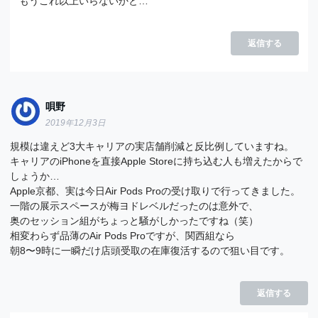
もうこれ以上いらないかと…
返信する
唄野
2019年12月3日
規模は違えど3大キャリアの実店舗削減と反比例していますね。
キャリアのiPhoneを直接Apple Storeに持ち込む人も増えたからで
しょうか…
Apple京都、実は今日Air Pods Proの受け取りで行ってきました。
一階の展示スペースが梅ヨドレベルだったのは意外で、
奥のセッション組がちょっと騒がしかったですね（笑）
相変わらず品薄のAir Pods Proですが、関西組なら
朝8〜9時に一瞬だけ店頭受取の在庫復活するので狙い目です。
返信する