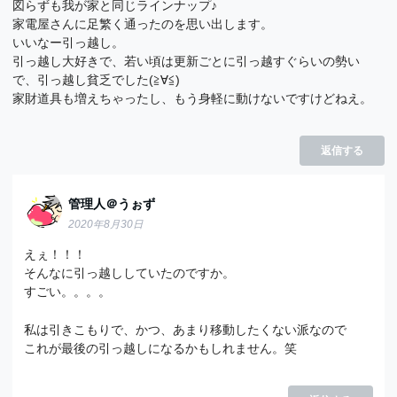
図らずも我が家と同じラインナップ♪
家電屋さんに足繁く通ったのを思い出します。
いいなー引っ越し。
引っ越し大好きで、若い頃は更新ごとに引っ越すぐらいの勢い
で、引っ越し貧乏でした(≧∀≦)
家財道具も増えちゃったし、もう身軽に動けないですけどねえ。
返信する
管理人＠うぉず
2020年8月30日
えぇ！！！
そんなに引っ越ししていたのですか。
すごい。。。。
私は引きこもりで、かつ、あまり移動したくない派なので
これが最後の引っ越しになるかもしれません。笑