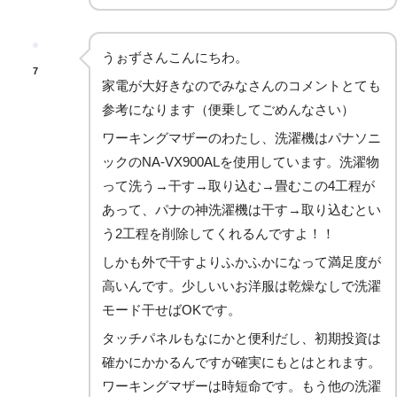
うぉずさんこんにちわ。
7
家電が大好きなのでみなさんのコメントとても
参考になります（便乗してごめんなさい）
ワーキングマザーのわたし、洗濯機はパナソニ
ックのNA-VX900ALを使用しています。洗濯物
って洗う→干す→取り込む→畳むこの4工程が
あって、パナの神洗濯機は干す→取り込むとい
う2工程を削除してくれるんですよ！！
しかも外で干すよりふかふかになって満足度が
高いんです。少しいいお洋服は乾燥なしで洗濯
モード干せばOKです。
タッチパネルもなにかと便利だし、初期投資は
確かにかかるんですが確実にもとはとれます。
ワーキングマザーは時短命です。もう他の洗濯