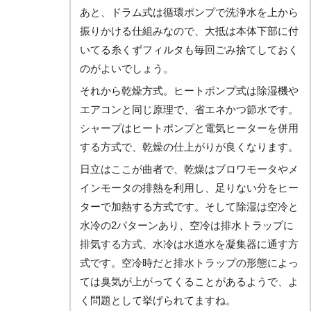
あと、ドラム式は循環ポンプで洗浄水を上から
振りかける仕組みなので、大抵は本体下部に付
いてる糸くずフィルタも毎回ごみ捨てしておく
のがよいでしょう。
それから乾燥方式。ヒートポンプ式は除湿機や
エアコンと同じ原理で、省エネかつ節水です。
シャープはヒートポンプと電気ヒーターを併用
する方式で、乾燥の仕上がりが良くなります。
日立はここが曲者で、乾燥はブロワモータやメ
インモータの排熱を利用し、足りない分をヒー
ターで加熱する方式です。そして除湿は空冷と
水冷の2パターンあり、空冷は排水トラップに
排気する方式、水冷は水道水を凝集器に通す方
式です。空冷時だと排水トラップの形態によっ
ては臭気が上がってくることがあるようで、よ
く問題として挙げられてますね。