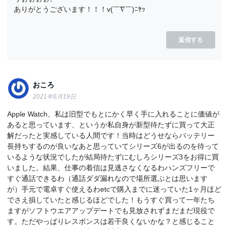
ありがとうございます！！！v(￣∇￣)ﾆﾔｯ
返信する
おころ
2021年6月19日
Apple Watch、私は旧型でもとにかく早く手に入れることに価値が
あると思っています、というか私自身が新型待たずに買って大正
解だったと実感している人間です！当時はどうせならバッテリー
長持ちするのが良いなあと思っていてシリーズ6が出るのを待って
いるような状況でしたが結局待たずにむしろシリーズ3をお得に買
いました。結果、仕事の着信は見逃さなくなるわハンズフリーで
すぐ通話できるわ（通話ダダ漏れなので場所選ぶとは思います
が）手元で電卓すぐ使えるわetcで購入までに迷っていた1ヶ月ほど
でさえ損していたと感じるほどでした！もうすぐ買って一年たち
ますがソフトウエアアップデートでも見放されずまだまだ現役で
す。ただやっぱりレスポンスは若干良くないかな？と感じること