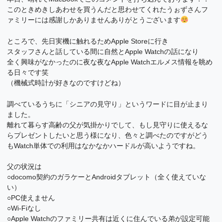
このときめきしあわせを買うんだと思わせてくれたうぉずさんフ
ァミリーには感謝しかありませんありがとうございます
ところで、先日実機に触れるためApple Storeに行き
スタッフさんと話している間に自然とApple Watchの話になり
全く興味がなかったのに夜な夜なApple Watchエルメス情報を眺め
る日々です笑
（機械式時計が好きなのですけどね）
調べているうちに「シニアの見守り」というワードに目が止まり
ました。
離れて暮らす高齢の父が気掛かりでして、もし見守りに使えるな
らプレゼントしたいと思う様になり、色々と調べたのですがどう
もWatch単体での利用はなかなかハードルが高いようですね。
父の状況は
○docomo契約のガラケーとAndroidタブレット（全く使えていな
い）
○PC使えません
○Wi-Fiなし
○Apple Watchのファミリー共有は近くに住んでいる弟が設定可能