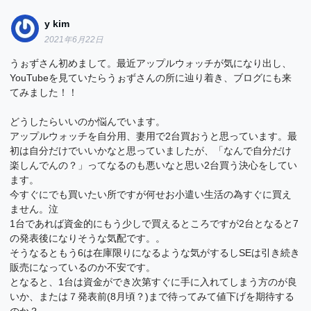
y kim
2021年6月22日
うぉずさん初めまして。最近アップルウォッチが気になり出し、
YouTubeを見ていたらうぉずさんの所に辿り着き、ブログにも来
てみました！！
どうしたらいいのか悩んでいます。
アップルウォッチを自分用、妻用で2台買おうと思っています。最
初は自分だけでいいかなと思っていましたが、「なんで自分だけ
楽しんでんの？」ってなるのも悪いなと思い2台買う決心をしてい
ます。
今すぐにでも買いたい所ですが何せお小遣い生活の為すぐに買え
ません。泣
1台であれば資金的にもう少しで買えるところですが2台となると7
の発表後になりそうな気配です。。
そうなるともう6は在庫限りになるような気がするしSEは引き続き
販売になっているのか不安です。
となると、1台は資金ができ次第すぐに手に入れてしまう方のが良
いか、または７発表前(8月頃？)まで待ってみて値下げを期待する