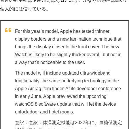
直近の的中率は９割超えはあると思う。かなり信憑性は高いと
個人的には信じている。
For this year’s model, Apple has tested thinner
display borders and a new lamination technique that
brings the display closer to the front cover. The new
Watch is likely to be slightly thicker overall, but not in
a way that’s noticeable to the user.
The model will include updated ultra-wideband
functionality, the same underlying technology in the
Apple AirTag item finder. At its developer conference
in early June, Apple previewed the upcoming
watchOS 8 software update that will let the device
unlock door and hotel rooms.
意訳：意訳：体温測定機能は2022年に、血糖値測定