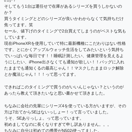
のか？
そしてもう1台は運任せで在庫があるシリーズを買うしかないの
か？
買うタイミングとどのシリーズが良いかわからなくて気持ちだけ
焦ってます。笑
セール、値下げのタイミングで2台買えてしまうのがベストな気も
しています。
現在iPhoneXRを使用していて特に最新機種にこだわりはない性格
です。とにかくアップルウォッチ生活をしてみたいという気持ち
でいっぱいな毎日です！！睡眠計測したい、健康管理を見えるよ
うにしたい、iPhone出さなくても通知が欲しい！！バッグに入れ
たままでも通知くるの最高じゃん！！マスクしたままロック解除
とか魔法じゃん！！！って思ってます。
できればこのタイミングで買うのがいいんじゃない？というのが
あったら教えて頂きたいなと思い書かせて頂きました。
ちなみに会社の先輩にシリーズ4を使っている方がいますが、その
方は7出てからSEはないっしょー！って言っていました。
うそ、SEありっしょ。って思っています。
初めましてなのに長くなりすぎて申し訳ありません。。。
ちなみに自分は初めての携帯がN502i使ってました。