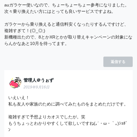
auガラケー使いなので、ちょーちょーちょー参考になりました。
次々乗り換えたい方にはとっても良いサービスですよね。
ガラケーから乗り換えると通信料安くなったりするんですけど、
複雑すぎて！(◎_◎;)
新機種出たので、8とかXRとかが取り替えキャンペーンの対象にな
らんかなあと10月を待ってます。
返信する
管理人＠うぉず
2019年9月16日
いえいえ！
私も友人や家族のために調べてみたものをまとめただけです。
複雑すぎて予想よりカオスでしたが。笑
もうちょっとわかりやすくして欲しいですね(｡´・ω・｀｡)ｼｮﾎﾞ
ﾝ