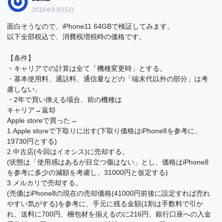
2019年9月15日
面白そうなので、iPhone11 64GBで検証してみます。
以下全部税込で、消費税増税時の価格です。
【条件】
・キャリアでの計算は全て「機種変更時」とする。
・基本使用料、通話料、通信量などの「端末代以外の部分」は考
慮しない。
・2年で買い換える場合、前の機種は
キャリア→返却
Apple storeで買った→
1.Apple storeで下取りに出す(下取り価格はiPhone8を参考に、
19730円とする)
2.中古店(今回はイオシス)に売却する。
(状態は「使用感はあるが目立つ傷はない」とし、価格はiPhone8
を参考に多少の減額を考慮し、31000円と仮定する)
3.メルカリで売却する。
(売価はiPhone8の現在の売却価格(41000円前後に設定すれば売れ
やすい気がする)を参考に、手元に残る金額(1割は手数料で引か
れ、送料に700円、梱包材を揃えるのに216円、銀行口座への入金