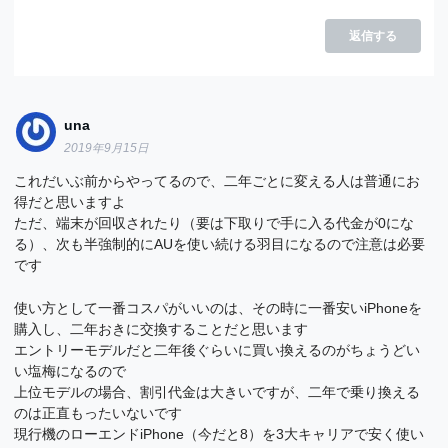
返信する
una
2019年9月15日
これだいぶ前からやってるので、二年ごとに変える人は普通にお
得だと思いますよ
ただ、端末が回収されたり（要は下取りで手に入る代金が0にな
る）、次も半強制的にAUを使い続ける羽目になるので注意は必要
です
使い方として一番コスパがいいのは、その時に一番安いiPhoneを
購入し、二年おきに交換することだと思います
エントリーモデルだと二年後ぐらいに買い換えるのがちょうどい
い塩梅になるので
上位モデルの場合、割引代金は大きいですが、二年で乗り換える
のは正直もったいないです
現行機のローエンドiPhone（今だと8）を3大キャリアで安く使い