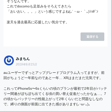
そうなんです。
これでdocomoも足並みをそろえてきたら
「おいおい。。。」という感じですよね(｡´・ω・｀｡)ｼｮﾎﾞﾝ
楽天を過去最高に応援したい気分です。
返信する
みまちん
2019年9月15日
auユーザーでずっとアップグレードプログラム入ってますが、前
回がちょうど一年前なのであと一年… XRはまだまだ元気です。
これってiPhone5s〜6sくらいの頃のプランが最初で2年目がバッテ
リー関連がぼちぼち出てくる頃の買い替え促進だったかなぁ…。7
の頃からバッテリーの性能上がって2年くらいだと問題なしなの
で、縛りの側面が前面に出てきた感があります(｡･ω･｡)。