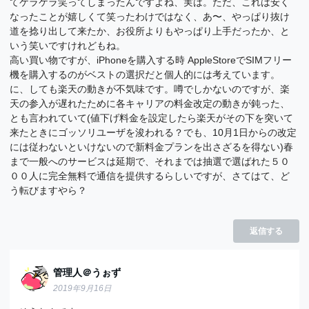
てケラケラ笑ってしまったんですよね、実は。ただ、これは安く
なったことが嬉しくて笑ったわけではなく、あ〜、やっぱり抜け
道を捻り出して来たか、お役所よりもやっぱり上手だったか、と
いう笑いですけれどもね。
高い買い物ですが、iPhoneを購入する時 AppleStoreでSIMフリー
機を購入するのがベストの選択だと個人的には考えています。
に、しても楽天の動きが不気味です。噂でしかないのですが、楽
天の参入が遅れたために各キャリアの料金改定の動きが鈍った、
とも言われていて(値下げ料金を設定したら楽天がその下を突いて
来たときにゴッソリユーザを浚われる？でも、10月1日からの改定
には従わないといけないので新料金プランを出さざるを得ない)春
まで一般へのサービスは延期で、それまでは抽選で選ばれた５０
００人に完全無料で通信を提供するらしいですが、さてはて、ど
う転びますやら？
返信する
管理人＠うぉず
2019年9月16日