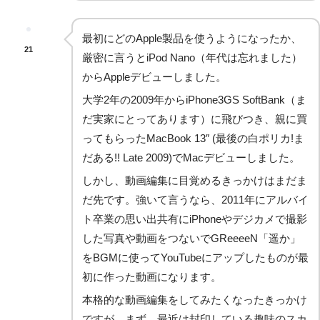
最初にどのApple製品を使うようになったか、
21
厳密に言うとiPod Nano（年代は忘れました）
からAppleデビューしました。
大学2年の2009年からiPhone3GS SoftBank（ま
だ実家にとってあります）に飛びつき、親に買
ってもらったMacBook 13″ (最後の白ポリカ!ま
だある!! Late 2009)でMacデビューしました。
しかし、動画編集に目覚めるきっかけはまだま
だ先です。強いて言うなら、2011年にアルバイ
ト卒業の思い出共有にiPhoneやデジカメで撮影
した写真や動画をつないでGReeeeN「遥か」
をBGMに使ってYouTubeにアップしたものが最
初に作った動画になります。
本格的な動画編集をしてみたくなったきっかけ
ですが、まず、最近は封印している趣味のスカ