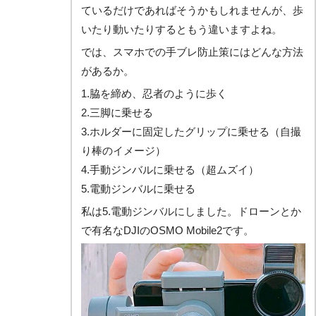
ているだけであればそうかもしれませんが、歩
いたり動いたりするともう違いますよね。
では、スマホでの手ブレ防止策にはどんな方法
があるか。
1.脇を締め、忍者のように歩く
2.三脚に乗せる
3.ホルダーに固定したグリップに乗せる（自撮
り棒のイメージ）
4.手動ジンバルに乗せる（超ムズイ）
5.電動ジンバルに乗せる
私は5.電動ジンバルにしました。ドローンとか
で有名なDJIのOSMO Mobile2です。