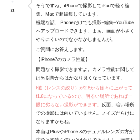
そうですね、iPhoneで撮影してiPadで軽く編
21
集、Macで超編集しています。
極端な話、iPhoneだけでも撮影–編集–YouTube
へアップロードできます。まぁ、画面が小さく
やりにくいのでなかなかしませんが。
ご質問にお答えします。
【iPhone7のカメラ性能】
問題なく撮影できますよ。カメラ性能に関して
は5s以降からはかなり良くなっています。
f値（レンズの絞り）が2.8から徐々に上がって
f1.8になっているので、明るい場所であれば一
眼に劣らない撮影ができます。
反面、暗い場所
での撮影には向いていません。ノイズだらけに
なりますからね。
本当はPlusやiPhone Xのデュアルレンズの方が
広角と望遠を使い分けたりできますし、画質も