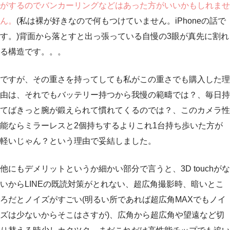
がするのでバンカーリングなどはあった方がいいかもしれませ
ん。
(私は裸が好きなので何もつけていません。iPhoneの話で
す。)背面から落とすと出っ張っている自慢の3眼が真先に割れ
る構造です。。。
ですが、その重さを持ってしても私がこの重さでも購入した理
由は、それでもバッテリー持つから我慢の範疇では？、毎日持
てばきっと腕が鍛えられて慣れてくるのでは？、このカメラ性
能ならミラーレスと2個持ちするよりこれ1台持ち歩いた方が
軽いじゃん？という理由で妥結しました。
他にもデメリットというか細かい部分で言うと、3D touchがな
いからLINEの既読対策がとれない、超広角撮影時、暗いとこ
ろだとノイズがすごい(明るい所であれば超広角MAXでもノイ
ズは少ないからそこはさすが)、広角から超広角や望遠など切