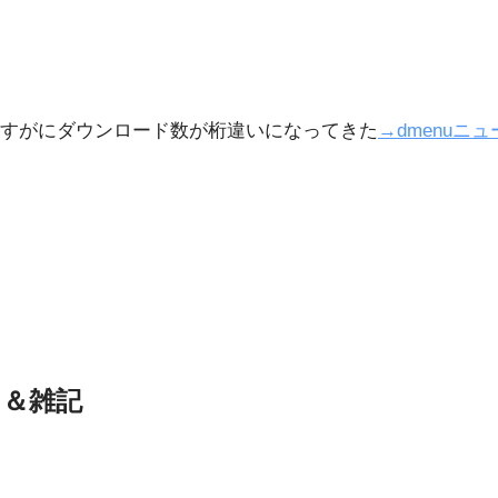
すがにダウンロード数が桁違いになってきた
→dmenuニ
ス＆雑記