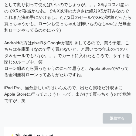
として割り切って使えばいいのでしょうが。。。XSはコスパ悪い
のでXRが妥当かなあ。でもX以降の大きさは絶対XSが好みなので
これまた決め手にかけるし。ただ2日のセールでXRが対象だったら
買っちゃうかも。ローンも使っちゃえば怖いものなしww(まだ無金
利ローンやってるのかにゃ？)
Androidの方はpixel3をGoogleが値引きしてるので、買う予定。こ
ちらは在庫限りなので早く買わないと、と思いつつ年末のバタバ
タ＆セールでも7万か。。。でカートに入れたところで、サイトを
閉じのループ中、笑
ローン組めたら買っちゃうのにって思うと、Apple Storeでやって
る金利無料ローンってありがたいですね。
iPad Pro、当分新しいのはいらんので、出たら実物だけ覗きに
Apple Storeに行ってこよう♪←って、出かけて買っちゃうので危険
ですが、笑
返信する