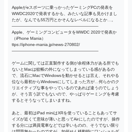
Appleがeスポーツに乗っかったゲーミングPCの発表を
WWDC2020で発表するかも、みたいな記事も見かけまし
たが、なんでも55万円とかそんなレベルになるとか…。
―――――――――――――――――――――
Apple、ゲーミングコンピュータをWWDC 2020で発表か
（iPhone Mania）
ttps://iphone-mania.jp/news-270802/
―――――――――――――――――――――
ゲームに関しては正直製作する側が余程体力がある所でも
ないとMacは蚊帳の外になってしまっている感があるの
で、流石にMacでWindowsを動かせるとは言え、それやる
位なら最初からWindowsにしてしまった方が…何らかのク
リエイティブな事をやっているのであれば違うのでしょう
が、そう言う訳でもないので、やっぱりゲーミングを考慮
するとそうなってしまいますね。
あと、最初はiPad miniはXRを使っていることもあってサ
イズが近くて意味が薄いと思ってAirにしたのですが、操作
する分には満員電車などでは辛いものの、そうでない限り
は問題無かったのですが、如何せん移動時にワンショルダ