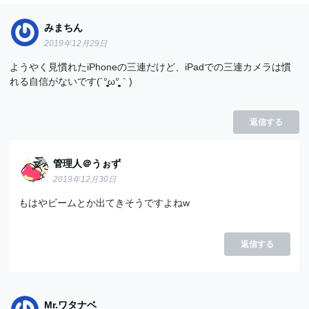
みまちん
2019年12月29日
ようやく見慣れたiPhoneの三連だけど、iPadでの三連カメラは慣
れる自信がないです(´°̥̥̥̥̥̥̥̥ω°̥̥̥̥̥̥̥̥｀)
返信する
管理人＠うぉず
2019年12月30日
もはやビームとか出てきそうですよねw
返信する
Mr.ワタナベ