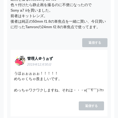
色々付けたら静止画を撮るのに不便になったので
Sony a7 iiを買いました。
前者はキットレンズ。
後者は純正の50mm f1.8の単焦点を一緒に買い、今日買い
に行ったTamronの24mm f2.8の単焦点で使ってます。
返信する
管理人＠うぉず
2019年12月30日
うほぉぉぉぉぉ！！！！！
めちゃくちゃ羨ましいです。
めっちゃワクワクしますね、それは・・・v(￣∇￣)ﾆﾔｯ
返信する