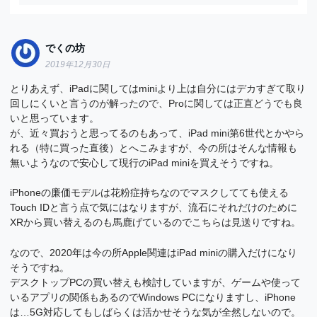
でくの坊
2019年12月30日
とりあえず、iPadに関してはminiより上は自分にはデカすぎて取り
回しにくいと言うのが解ったので、Proに関しては正直どうでも良
いと思っています。
が、近々買おうと思ってるのもあって、iPad mini第6世代とかやら
れる（特に買った直後）とへこみますが、今の所はそんな情報も
無いようなので安心して現行のiPad miniを買えそうですね。
iPhoneの廉価モデルは花粉症持ちなのでマスクしてても使える
Touch IDと言う点で気にはなりますが、流石にそれだけのために
XRから買い替えるのも馬鹿げているのでこちらは見送りですね。
なので、2020年は今の所Apple関連はiPad miniの購入だけになり
そうですね。
デスクトップPCの買い替えも検討していますが、ゲームや使って
いるアプリの関係もあるのでWindows PCになりますし、iPhone
は…5G対応してもしばらくは活かせそうな気が全然しないので。