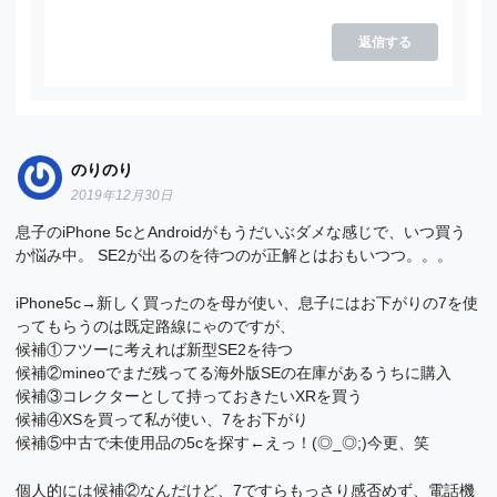
返信する
のりのり
2019年12月30日
息子のiPhone 5cとAndroidがもうだいぶダメな感じで、いつ買う
か悩み中。 SE2が出るのを待つのが正解とはおもいつつ。。。
iPhone5c→新しく買ったのを母が使い、息子にはお下がりの7を使
ってもらうのは既定路線にゃのですが、
候補①フツーに考えれば新型SE2を待つ
候補②mineoでまだ残ってる海外版SEの在庫があるうちに購入
候補③コレクターとして持っておきたいXRを買う
候補④XSを買って私が使い、7をお下がり
候補⑤中古で未使用品の5cを探す←えっ！(◎_◎;)今更、笑
個人的には候補②なんだけど、7ですらもっさり感否めず、電話機