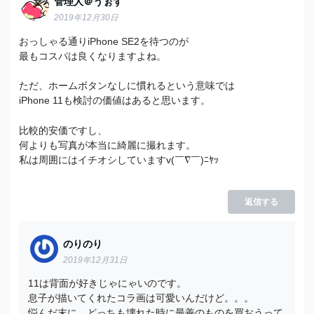
管理人＠うぉず
2019年12月30日
おっしゃる通りiPhone SE2を待つのが
最もコスパは良くなりますよね。
ただ、ホームボタンなしに慣れるという意味では
iPhone 11も検討の価値はあると思います。
比較的安価ですし、
何よりも写真が本当に綺麗に撮れます。
私は周囲にはイチオシしていますv(￣∇￣)ﾆﾔｯ
返信する
のりのり
2019年12月31日
11は背面が好きじゃにゃいのです。
息子が描いてくれたコラ画は可愛いんだけど。。。
悩んだ末に、どっちも壊れた時に最善のものを買おうって