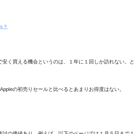
%？
こまで安く買える機会というのは、１年に１回しか訪れない。
ppleの初売りセールと比べるとあまりお得度はない。
も検討の価値あり。例えば、以下のページでは１月５日まで