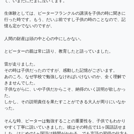
て、いまだにたまに泣いてます。
生体験としては、ピーターフランクルの講演を子供の時に聞きに
行った時です。もう、だいぶ前ですし子供の時のことなので、記
憶も定かでないのですが、
人間の財産は頭の中と心の中にしかない。
とピーターの親は常に語り、教育したと語っていました。
雷が走りました。
その時は子供だったのですが、感動した記憶がございます。
あのころ、なぜ学校で勉強しなければいけないのか、全く理解で
きませんでした。
子供ながらに、いや子供だからこそ、納得のいく説明が欲しかっ
た。
しかし、その説明責任を果たすことができる大人が周りにいなか
った。
そんな時、ピーターは勉強することの重要性を、子供でもわかり
やすく丁寧に説いていきました。彼はその時点で11ヶ国語話せま
した。はじめの1ヶ国語は時間がかかる、でも言語の習得の仕方も