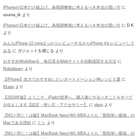
iPhoneが日本だけ値上げ。為替調整後に考えるべき本当の買い方
に
usuma_tk
より
iPhoneが日本だけ値上げ。為替調整後に考えるべき本当の買い方
に
D.K
より
みんなiPhone 12 miniばっかりレビューするからiPhone 4をレビューして
みる
に
ガジェットを感じる
より
おすすめWorkflow６．毎日見るWebサイトを自動巡回する方法
に
Robolibrary
より
【iPhone】全力でおすすめしたいオートメーション神レシピ５選
に
91app
より
【2024年版】ようこそ、iPadの世界へ。購入後にやるべきことをすべて
お伝えします【設定・使い方・アクセサリー】
に
glpro
より
【M1と同じ！は嘘】MacBook NeoがM1 MBAよりも「普段使い最強」の
Macである理由
に
とと
より
【M1と同じ！は嘘】MacBook NeoがM1 MBAよりも「普段使い最強」の