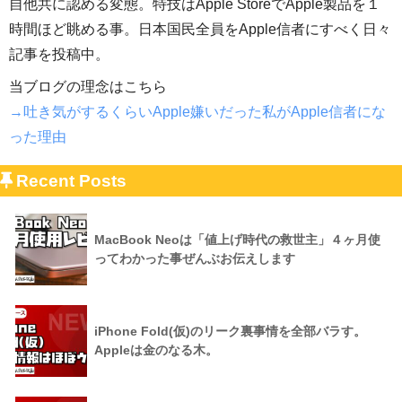
自他共に認める変態。特技はApple StoreでApple製品を１
時間ほど眺める事。日本国民全員をApple信者にすべく日々
記事を投稿中。
当ブログの理念はこちら
→吐き気がするくらいApple嫌いだった私がApple信者にな
った理由
Recent Posts
MacBook Neoは「値上げ時代の救世主」４ヶ月使
ってわかった事ぜんぶお伝えします
iPhone Fold(仮)のリーク裏事情を全部バラす。
Appleは金のなる木。