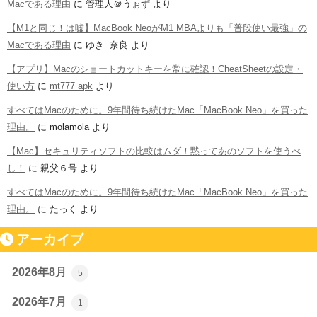
Macである理由
に
管理人＠うぉず
より
【M1と同じ！は嘘】MacBook NeoがM1 MBAよりも「普段使い最強」の
Macである理由
に
ゆき−奈良
より
【アプリ】Macのショートカットキーを常に確認！CheatSheetの設定・
使い方
に
mt777 apk
より
すべてはMacのために。9年間待ち続けたMac「MacBook Neo」を買った
理由。
に
molamola
より
【Mac】セキュリティソフトの比較はムダ！黙ってあのソフトを使うべ
し！
に
親父６号
より
すべてはMacのために。9年間待ち続けたMac「MacBook Neo」を買った
理由。
に
たっく
より
アーカイブ
2026年8月
5
2026年7月
1