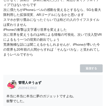
ィブではないからです
次に僕たちがiPhoneレベルの感動を覚えるとするなら、5Gを最大
限利用した拡張現実、ARゴーグルになるかと思います
スマホが折り畳みになったぐらいでは殆どの人のライフスタイル
は変わりません
iPhoneの衝撃は文字通り世界を変えました
次に世界を変えうるのはARによる情報の可視化、次いで没入型VR
によるもう一つの現実の創出でしょう
荒唐無稽な話には聞こえるかもしれませんが、iPhoneが導いた今
の世界も20年前の人間からすれば「そんなバカな」と笑われてし
まうレベルですから
返信する
管理人＠うぉず
2020年2月6日
本当に本当に本当に夢のガジェットですよね。
衝撃でした。