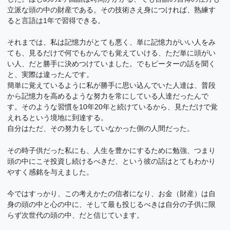
立派な頭の中の財産である。その技術さえ身につければ、熟練す
ると言語は1年で習得できる。
それまでは、私は記憶力がとても悪く、単に記憶力がいい人をみ
ても、見るだけで何でもかんでも覚えていける、ただ単に頭がい
い人、だと勝手に決めつけていました。でもピーターの話を聞く
と、実際は違ったんです。
簡単に覚えているように私が勝手に思い込んでいた人達は、普段
から記憶力を高めるような努力を常にしている人達だったんで
す。そのような習慣を10年20年と続けているから、見ただけで覚
えれるという境地に到達する。
自分はただ、その努力をしていなかった側の人間だった。
その時子供だった私にも、人生を豊かにするために勉強、つまり
頭の中にこそ投資し続けるべきだ、という彼の話はとてもわかり
やすく感銘を与えました。
今ではすっかり、この考えかたの信者になり、お金（財産）は自
身の頭の中と心の中に、そして最も投じるべきは自分の子供に限
らず次世代の頭の中、だと信じています。