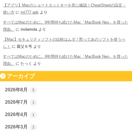
【アプリ】Macのショートカットキーを常に確認！CheatSheetの設定・
使い方
に
mt777 apk
より
すべてはMacのために。9年間待ち続けたMac「MacBook Neo」を買った
理由。
に
molamola
より
【Mac】セキュリティソフトの比較はムダ！黙ってあのソフトを使うべ
し！
に
親父６号
より
すべてはMacのために。9年間待ち続けたMac「MacBook Neo」を買った
理由。
に
たっく
より
アーカイブ
2026年8月
5
2026年7月
1
2026年4月
1
2026年3月
2