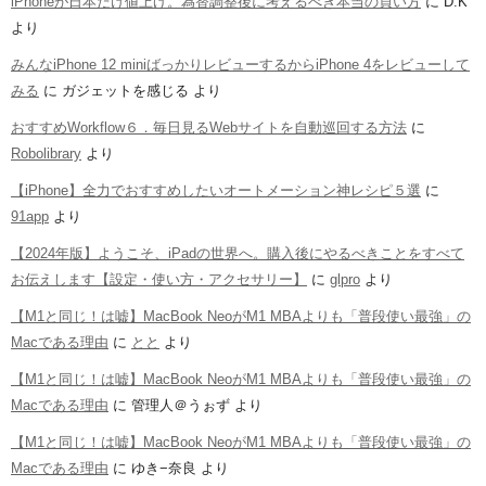
iPhoneが日本だけ値上げ。為替調整後に考えるべき本当の買い方
に
D.K
より
みんなiPhone 12 miniばっかりレビューするからiPhone 4をレビューして
みる
に
ガジェットを感じる
より
おすすめWorkflow６．毎日見るWebサイトを自動巡回する方法
に
Robolibrary
より
【iPhone】全力でおすすめしたいオートメーション神レシピ５選
に
91app
より
【2024年版】ようこそ、iPadの世界へ。購入後にやるべきことをすべて
お伝えします【設定・使い方・アクセサリー】
に
glpro
より
【M1と同じ！は嘘】MacBook NeoがM1 MBAよりも「普段使い最強」の
Macである理由
に
とと
より
【M1と同じ！は嘘】MacBook NeoがM1 MBAよりも「普段使い最強」の
Macである理由
に
管理人＠うぉず
より
【M1と同じ！は嘘】MacBook NeoがM1 MBAよりも「普段使い最強」の
Macである理由
に
ゆき−奈良
より