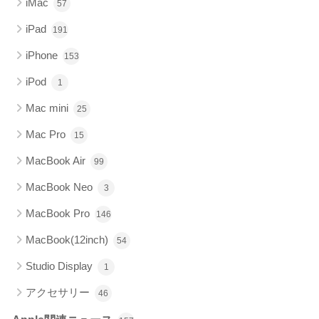
iMac
57
iPad
191
iPhone
153
iPod
1
Mac mini
25
Mac Pro
15
MacBook Air
99
MacBook Neo
3
MacBook Pro
146
MacBook(12inch)
54
Studio Display
1
アクセサリー
46