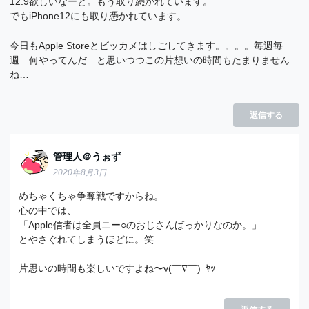
12.9欲しいなーと。もう取り憑かれています。
でもiPhone12にも取り憑かれています。
今日もApple Storeとビッカメはしごしてきます。。。。毎週毎
週…何やってんだ…と思いつつこの片想いの時間もたまりません
ね…
返信する
管理人＠うぉず
2020年8月3日
めちゃくちゃ争奪戦ですからね。
心の中では、
「Apple信者は全員ニー○のおじさんばっかりなのか。」
とやさぐれてしまうほどに。笑
片思いの時間も楽しいですよね〜v(￣∇￣)ﾆﾔｯ