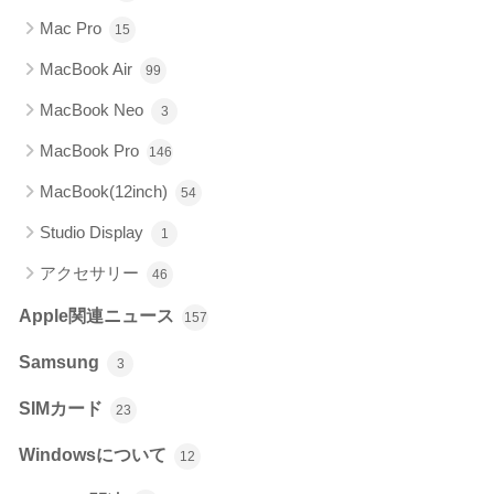
Mac Pro
15
MacBook Air
99
MacBook Neo
3
MacBook Pro
146
MacBook(12inch)
54
Studio Display
1
アクセサリー
46
Apple関連ニュース
157
Samsung
3
SIMカード
23
Windowsについて
12