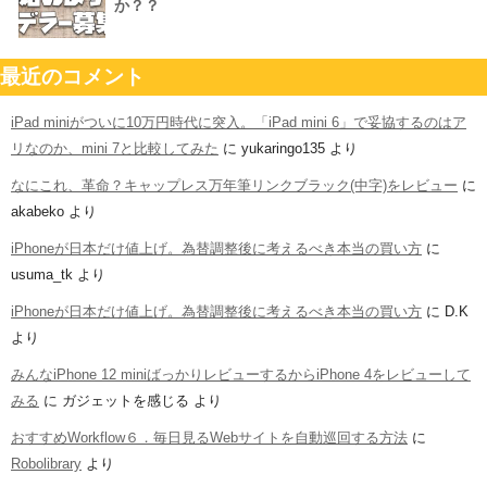
か？？
最近のコメント
iPad miniがついに10万円時代に突入。「iPad mini 6」で妥協するのはア
リなのか、mini 7と比較してみた
に
yukaringo135
より
なにこれ、革命？キャップレス万年筆リンクブラック(中字)をレビュー
に
akabeko
より
iPhoneが日本だけ値上げ。為替調整後に考えるべき本当の買い方
に
usuma_tk
より
iPhoneが日本だけ値上げ。為替調整後に考えるべき本当の買い方
に
D.K
より
みんなiPhone 12 miniばっかりレビューするからiPhone 4をレビューして
みる
に
ガジェットを感じる
より
おすすめWorkflow６．毎日見るWebサイトを自動巡回する方法
に
Robolibrary
より