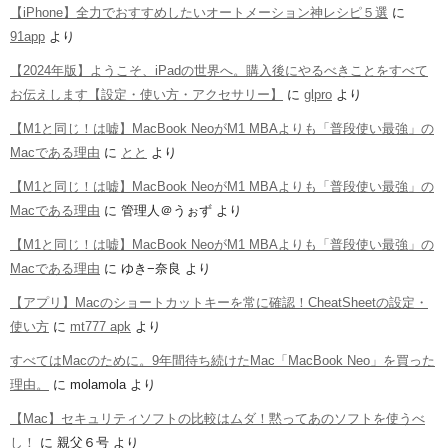
【iPhone】全力でおすすめしたいオートメーション神レシピ５選
に
91app
より
【2024年版】ようこそ、iPadの世界へ。購入後にやるべきことをすべて
お伝えします【設定・使い方・アクセサリー】
に
glpro
より
【M1と同じ！は嘘】MacBook NeoがM1 MBAよりも「普段使い最強」の
Macである理由
に
とと
より
【M1と同じ！は嘘】MacBook NeoがM1 MBAよりも「普段使い最強」の
Macである理由
に
管理人＠うぉず
より
【M1と同じ！は嘘】MacBook NeoがM1 MBAよりも「普段使い最強」の
Macである理由
に
ゆき−奈良
より
【アプリ】Macのショートカットキーを常に確認！CheatSheetの設定・
使い方
に
mt777 apk
より
すべてはMacのために。9年間待ち続けたMac「MacBook Neo」を買った
理由。
に
molamola
より
【Mac】セキュリティソフトの比較はムダ！黙ってあのソフトを使うべ
し！
に
親父６号
より