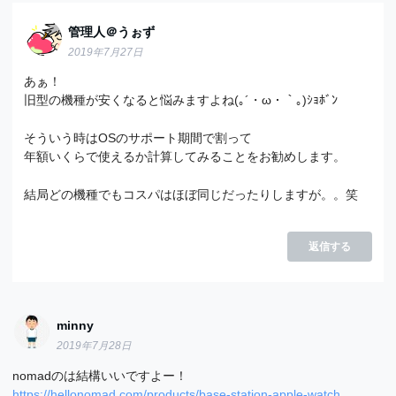
管理人＠うぉず
2019年7月27日
あぁ！
旧型の機種が安くなると悩みますよね(｡´・ω・｀｡)ｼｮﾎﾞﾝ
そういう時はOSのサポート期間で割って
年額いくらで使えるか計算してみることをお勧めします。
結局どの機種でもコスパはほぼ同じだったりしますが。。笑
返信する
minny
2019年7月28日
nomadのは結構いいですよー！
https://hellonomad.com/products/base-station-apple-watch