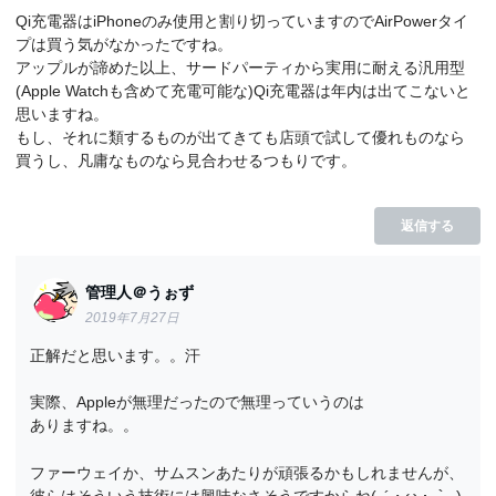
Qi充電器はiPhoneのみ使用と割り切っていますのでAirPowerタイ
プは買う気がなかったですね。
アップルが諦めた以上、サードパーティから実用に耐える汎用型
(Apple Watchも含めて充電可能な)Qi充電器は年内は出てこないと
思いますね。
もし、それに類するものが出てきても店頭で試して優れものなら
買うし、凡庸なものなら見合わせるつもりです。
返信する
管理人＠うぉず
2019年7月27日
正解だと思います。。汗
実際、Appleが無理だったので無理っていうのは
ありますね。。
ファーウェイか、サムスンあたりが頑張るかもしれませんが、
彼らはそういう技術には興味なさそうですからね(｡´・ω・｀｡)