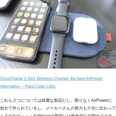
SliceCharge 2 3in1 Wireless Charger, the best AirPower
Alternative. – Hard Cider Labs
これら２つについては綺麗な製品だし、限りなくAirPowerに
似せて作られているし、メーカーさんの努力も十分に伝わって
くるのだが・・・AirPowerの形状には致命的な欠陥が２つあ