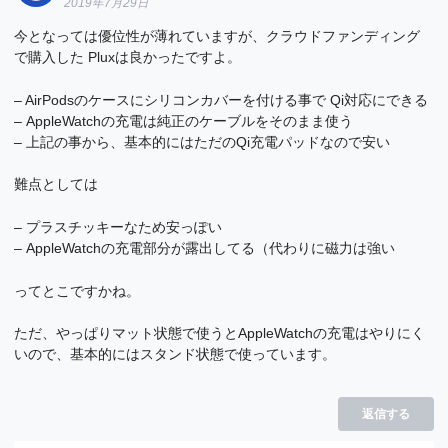
2019年7月29日
今となっては優位性が薄れていますが、クラウドファンディング
で購入した Pluxは良かったですよ。
– AirPodsのケースにシリコンカバーを付ける事で Qi対応にできる
– AppleWatchの充電は純正のケーブルをそのまま使う
– 上記の事から、基本的にはただのQi充電パッドなので安い
難点としては
– プラスチッキーなため安っぽい
– AppleWatchの充電部分が露出してる（代わりに磁力は強い
ってとこですかね。
ただ、やっぱりマット状態で使うとAppleWatchの充電はやりにく
いので、基本的にはスタンド状態で使っています。
返信する