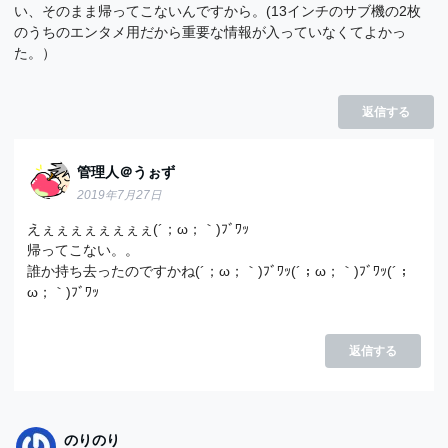
い、そのまま帰ってこないんですから。(13インチのサブ機の2枚
のうちのエンタメ用だから重要な情報が入っていなくてよかっ
た。）
返信する
管理人＠うぉず
2019年7月27日
えぇぇぇぇぇぇぇぇ(´；ω；｀)ﾌﾞﾜｯ
帰ってこない。。
誰か持ち去ったのですかね(´；ω；｀)ﾌﾞﾜｯ(´；ω；｀)ﾌﾞﾜｯ(´；
ω；｀)ﾌﾞﾜｯ
返信する
のりのり