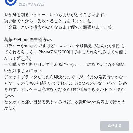
2019年7月26日
我が身を削るレビュー、いつもありがとうございます。
買い物ですから、失敗することもありますよね。
「充電」という概念がなくなるまで優先で頑張ります、笑
葛藤のiPhone途中経過ww
ガラケーがauなんですけど、スマホに乗り換えでなんだか割引し
てくれるらしく、iPhone7が27000円で手に入れられるってお便り
がっ！(◎_◎;)
一括購入でも割り引いてくれるのかな。。。詐欺のような分割払
いが好きじゃにゃい
ジェットブラックだったら即決なのですが、9月の発表待つかなー
とか、そのうち8も値引いてくれるようになるのかなーとか、決め
きれず。ガラケーは充電なくなるたびに延命できるかドキドキだ
しww
欲をかくと痛い目見る気もするけど、次期iPhone発表まで待とう
かなあ
返信する