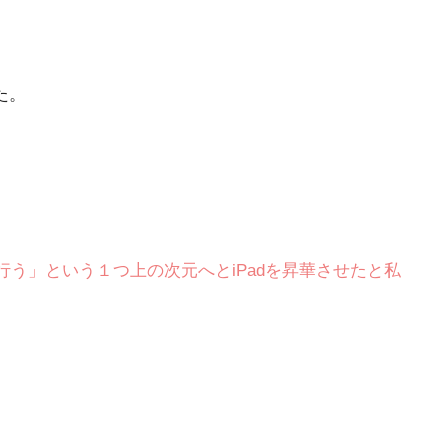
た。
トを行う」という１つ上の次元へとiPadを昇華させたと私