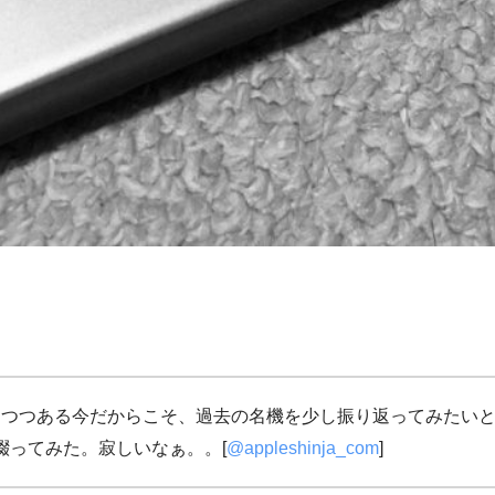
りつつある今だからこそ、過去の名機を少し振り返ってみたいと思
綴ってみた。寂しいなぁ。。[
@appleshinja_com
]