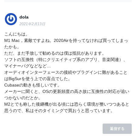
dola
2021年2月13日
こんにちは。
M1 Mac，素敵ですよね。2020Airを持ってなければ買ってしまっ
たかも。
ただ、まだ手放しで勧めるのは僕は抵抗があります。
ソフトの互換性（特にクリエイティブ系のアプリ、音楽関連）、
マイナーバグなどなど…
オーディオインターフェースの接続やプラグインに難があること
はBigSurを使う上での盲点でした。
Cubaseの動きも怪しいです。
メーカーに聞くと、OSの更新頻度の高さ故に互換性の対応が追い
つかないのだとか。
M2とでも称した後継機が出る頃には恐らく環境が整いつつあると
思うので、私はそのタイミングで買おうと思っています。
返信する