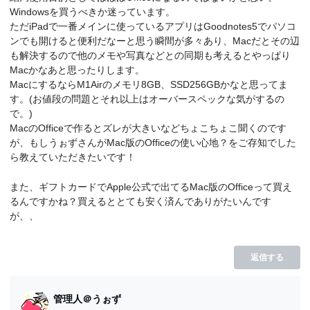
Windowsを買うべきか迷っています。
ただiPadで一番メインに使っているアプリはGoodnotes5でパソコ
ンでも開けると便利だなーと思う瞬間が多々あり、Macだとその辺
も解決するので他のメモや写真などとの同期も考えるとやっぱり
Macかなあと思ったりします。
MacにするならM1Airのメモリ8GB、SSD256GBかなと思ってま
す。(お値段の問題とそれ以上はオーバースペックな気がするの
で。)
MacのOfficeで作るとズレが大きいなどちょこちょこ聞くのです
が、もしうぉずさんがMac版のOfficeの使い心地？をご存知でした
ら教えていただきたいです！
また、ギフトカードでApple公式で出てるMac版のOfficeって買え
るんですかね？買えるととても安く済んでありがたいんです
が、、
返信する
管理人＠うぉず