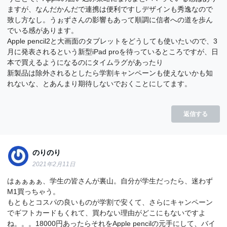
ますが、なんだかんだで連携は便利ですしデザインも秀逸なので
致し方なし。うぉずさんの影響もあって順調に信者への道を歩ん
でいる感があります。
Apple pencil2と大画面のタブレットをどうしても使いたいので、3
月に発表されるという新型iPad proを待っているところですが、日
本で買えるようになるのにタイムラグがあったり
新製品は除外されるとしたら学割キャンペーンも使えないかも知
れないな、とあんまり期待しないでおくことにしてます。
返信する
のりのり
2021年2月11日
はぁぁぁぁ、学生の皆さんが裏山。自分が学生だったら、迷わず
M1買っちゃう。
もともとコスパの良いものが学割で安くて、さらにキャンペーン
でギフトカードもくれて、買わない理由がどこにもないですよ
ね。。。18000円あったらそれをApple pencilの元手にして、バイ