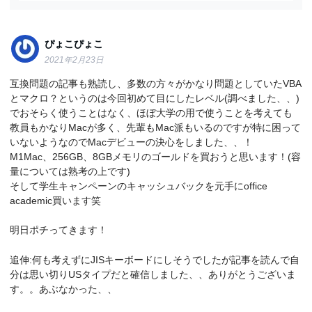
ぴょこぴょこ
2021年2月23日
互換問題の記事も熟読し、多数の方々がかなり問題としていたVBA
とマクロ？というのは今回初めて目にしたレベル(調べました、、)
でおそらく使うことはなく、ほぼ大学の用で使うことを考えても
教員もかなりMacが多く、先輩もMac派もいるのですが特に困って
いないようなのでMacデビューの決心をしました、、！
M1Mac、256GB、8GBメモリのゴールドを買おうと思います！(容
量については熟考の上です)
そして学生キャンペーンのキャッシュバックを元手にoffice
academic買います笑
明日ポチってきます！
追伸:何も考えずにJISキーボードにしそうでしたが記事を読んで自
分は思い切りUSタイプだと確信しました、、ありがとうございま
す。。あぶなかった、、