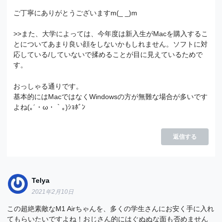
ご丁寧にありがとうございますm(_ _)m
>>また、大学によっては、今年度は新入生がMacを購入するこ
とについてあまり良い顔をしないかもしれません。ソフトに対
応している/していないで揉めることが目に見えているためで
す。
おっしゃる通りです。
基本的にはMacではなくWindowsの方が無難な場合が多いです
よね(｡´・ω・｀｡)ｼｮﾎﾞﾝ
返信する
Telya
2021年2月10日
この超絶素敵なM1 Airちゃんを、多くの学生さんにお安く手に入れ
てもらいたいですよね！おじさん的にはぐぬぬな面も否めません