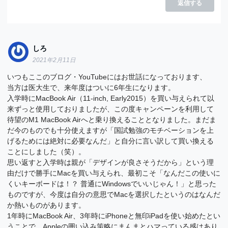
返信する
しろ
2021年2月11日
いつもここのブログ・YouTubeにはお世話になっております、
当方は医大生で、来年度はついに6年生になります。
入学時にMacBook Air（11-inch, Early2015）を買い与えられて以
来ずっと使用しておりましたが、この度キャンペーンを利用して
待望のM1 MacBook Airへと乗り換えることとなりました。まだま
だ今のものでも十分使えますが「国試勉強のモチベーションを上
げるためには絶対に必要なんだ」と自分に言い訳して買い換える
ことにしました（笑）。
思い返すと入学時は親が「デザインが良さそうだから」という理
由だけで勝手にMacを買い与えられ、最初こそ「なんだこの使いに
くいキーボードは！？ 普通にWindowsでいいじゃん！」と思った
ものですが、今度は自分の意思でMacを選択したというのはなんだ
か熱いものがあります。
1年時にMacBook Air、3年時にiPhoneと無印iPadを使い始めたとい
うことで、Appleの囲い込み策略にまんまとハマっている感はあり