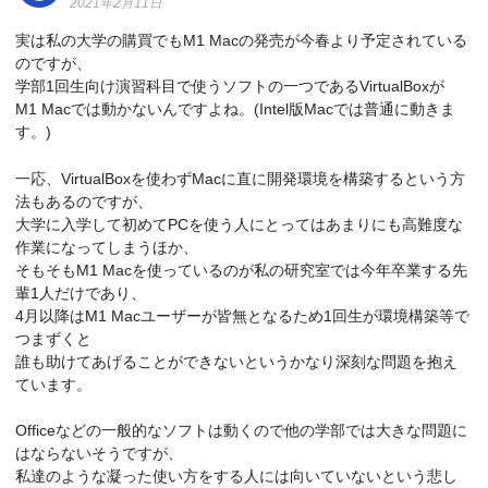
2021年2月11日
実は私の大学の購買でもM1 Macの発売が今春より予定されている
のですが、
学部1回生向け演習科目で使うソフトの一つであるVirtualBoxが
M1 Macでは動かないんですよね。(Intel版Macでは普通に動きま
す。)
一応、VirtualBoxを使わずMacに直に開発環境を構築するという方
法もあるのですが、
大学に入学して初めてPCを使う人にとってはあまりにも高難度な
作業になってしまうほか、
そもそもM1 Macを使っているのが私の研究室では今年卒業する先
輩1人だけであり、
4月以降はM1 Macユーザーが皆無となるため1回生が環境構築等で
つまずくと
誰も助けてあげることができないというかなり深刻な問題を抱え
ています。
Officeなどの一般的なソフトは動くので他の学部では大きな問題に
はならないそうですが、
私達のような凝った使い方をする人には向いていないという悲し