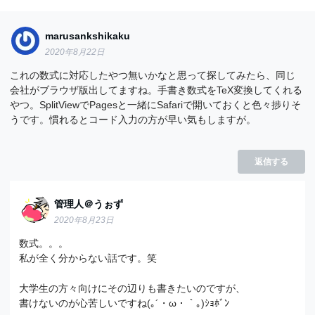
marusankshikaku
2020年8月22日
これの数式に対応したやつ無いかなと思って探してみたら、同じ
会社がブラウザ版出してますね。手書き数式をTeX変換してくれる
やつ。SplitViewでPagesと一緒にSafariで開いておくと色々捗りそ
うです。慣れるとコード入力の方が早い気もしますが。
返信する
管理人＠うぉず
2020年8月23日
数式。。。
私が全く分からない話です。笑
大学生の方々向けにその辺りも書きたいのですが、
書けないのが心苦しいですね(｡´・ω・｀｡)ｼｮﾎﾞﾝ