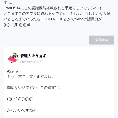
す…。
iPadOS14にこの認識機能搭載される予定らしいです(´ω｀)…
どこまでこのアプリに迫れるかですが、もしも、もしもかなり良
いところまでいったらGOOD NODEとかでNeboの認識力が…
((((；ﾟДﾟ)))))))⁈
返信する
管理人＠うぉず
2020年8月24日
ぬふふ。
もう、本当、震えますよね。
関係ない話ですが、この絵文字、
((((；ﾟДﾟ)))))))⁈
かわいいですねw