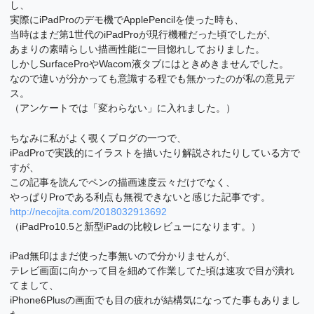
し、
実際にiPadProのデモ機でApplePencilを使った時も、
当時はまだ第1世代のiPadProが現行機種だった頃でしたが、
あまりの素晴らしい描画性能に一目惚れしておりました。
しかしSurfaceProやWacom液タブにはときめきませんでした。
なので違いが分かっても意識する程でも無かったのが私の意見デ
ス。
（アンケートでは「変わらない」に入れました。）
ちなみに私がよく覗くブログの一つで、
iPadProで実践的にイラストを描いたり解説されたりしている方で
すが、
この記事を読んでペンの描画速度云々だけでなく、
やっぱりProである利点も無視できないと感じた記事です。
http://necojita.com/2018032913692
（iPadPro10.5と新型iPadの比較レビューになります。）
iPad無印はまだ使った事無いので分かりませんが、
テレビ画面に向かって目を細めて作業してた頃は速攻で目が潰れ
てまして、
iPhone6Plusの画面でも目の疲れが結構気になってた事もありまし