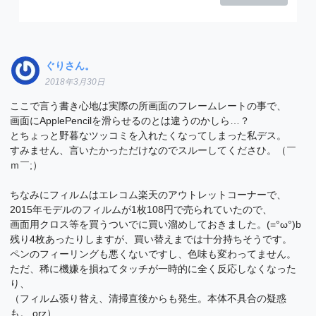
ぐりさん。
2018年3月30日
ここで言う書き心地は実際の所画面のフレームレートの事で、
画面にApplePencilを滑らせるのとは違うのかしら…？
とちょっと野暮なツッコミを入れたくなってしまった私デス。
すみません、言いたかっただけなのでスルーしてくださひ。（￣
ｍ￣;）
ちなみにフィルムはエレコム楽天のアウトレットコーナーで、
2015年モデルのフィルムが1枚108円で売られていたので、
画面用クロス等を買うついでに買い溜めしておきました。(=°ω°)b
残り4枚あったりしますが、買い替えまでは十分持ちそうです。
ペンのフィーリングも悪くないですし、色味も変わってません。
ただ、稀に機嫌を損ねてタッチが一時的に全く反応しなくなった
り、
（フィルム張り替え、清掃直後からも発生。本体不具合の疑惑
も。 orz）