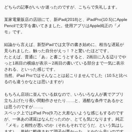
どちらの記事がいいか迷ったのですが、こちらで失礼します。
某家電量販店の店頭にて、新iPad(2018)と、iPadPro(10.5)にApple
Pencilで文字を書いてきました。使用アプリはApple純正の『メ
モ』です。
結論から言えば、新型iPadでは文字の書き始めに、相当な遅延が
見られました。触った自分がえっ！？と驚いたほどです。
たとえば、普通に「あ」と書こうとすると、2画目に入る辺りでや
っと1画目の横線が表示～2画目の書いている部分まで一気に表示
される、といった感じです。
当然、iPad Proではそんなことは起こりませんでした（10.5と比べ
るのも違うかなとは思いますが）
もちろん店頭に並んでいる奴なので、いろいろな人が裏でアプリ
立ち上げたり長い間動作させたり……と、過酷な条件であるかと
は思うのですが……。
スペック上ではiPad Pro(9.7)と大差ないような感じもするのです
が、一体あの遅延はなんだったのか、とても気になります。純正
『メモ』と相性が悪いのか（それもそれでどうだ、という気はし
ます）、単純に酷使されて調子が悪かった、とかなら良いのです