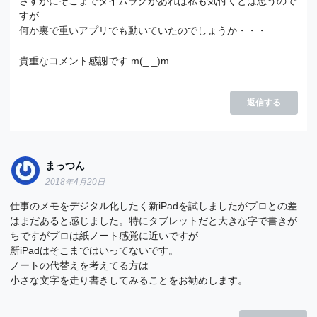
さすがにそこまでタイムラグがあれば私も気付くとは思うので
すが
何か裏で重いアプリでも動いていたのでしょうか・・・
貴重なコメント感謝です m(_ _)m
返信する
まっつん
2018年4月20日
仕事のメモをデジタル化したく新iPadを試しましたがプロとの差
はまだあると感じました。特にタブレットだと大きな字で書きが
ちですがプロは紙ノート感覚に近いですが
新iPadはそこまではいってないです。
ノートの代替えを考えてる方は
小さな文字を走り書きしてみることをお勧めします。