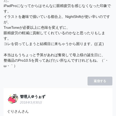
た。
iPadProになってからはそんなに眼精疲労を感じなくなった印象で
す。
イラストを趣味で描いている都合上、NightShiftが使い辛いのです
が、
TrueToneが必要以上に色味を変えずに、
眼精疲労の軽減に貢献してくれているのかなと思ったりもしま
す。
コレを切ってしまうと結構目に来ちゃうから困ります。(||´Д`)
本当はもうちょっと予算があれば奮発して母上様の誕生日に、
整備品のPro10.5を買ってあげたい所なんですけれどもね。（´・
ω・｀）
返信する
管理人＠うぉず
2018年3月30日
ぐりさんさん