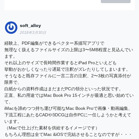
soft_alloy
2018年3月30日
経験上、PDF編集ができるベクター系描写アプリで
無理なく扱えるファイルサイズの上限は3〜5MB程度と見込んでい
ます。
それ以上のサイズで長時間作業するとiPad Proといえども
挙動がおかしくなったり遅延で注釈がズレたりしてしまいます。
そうなると既存ファイルに一言二言の注釈、2〜3枚の写真添付が
限界で、
白紙からの資料作成はまだまだPCの領分といった状況です。
正直、私の用途ではMac Book Pro 15インチが最適と思い始めてい
て、
iMacを諦めつつ持ち運び可能なMac Book Proで画像・動画編集、
下流工程にあたるCADや3DCGは自作PCに一任しようかと考えて
います。
（Macで仕上げた素材を供給するイメージです）
もちろん理想は全てMac &iOSで完結させることなのですが・・・