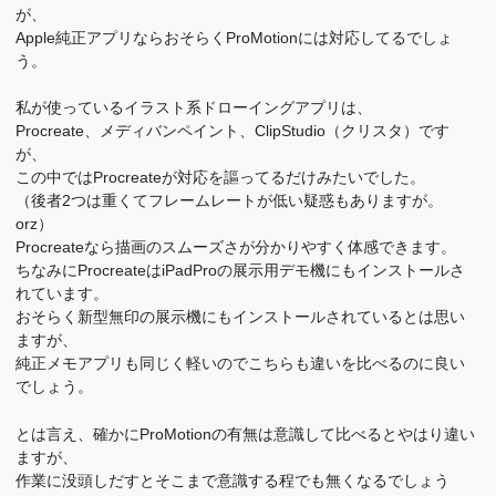
が、
Apple純正アプリならおそらくProMotionには対応してるでしょ
う。
私が使っているイラスト系ドローイングアプリは、
Procreate、メディバンペイント、ClipStudio（クリスタ）です
が、
この中ではProcreateが対応を謳ってるだけみたいでした。
（後者2つは重くてフレームレートが低い疑惑もありますが。
orz）
Procreateなら描画のスムーズさが分かりやすく体感できます。
ちなみにProcreateはiPadProの展示用デモ機にもインストールさ
れています。
おそらく新型無印の展示機にもインストールされているとは思い
ますが、
純正メモアプリも同じく軽いのでこちらも違いを比べるのに良い
でしょう。
とは言え、確かにProMotionの有無は意識して比べるとやはり違い
ますが、
作業に没頭しだすとそこまで意識する程でも無くなるでしょう