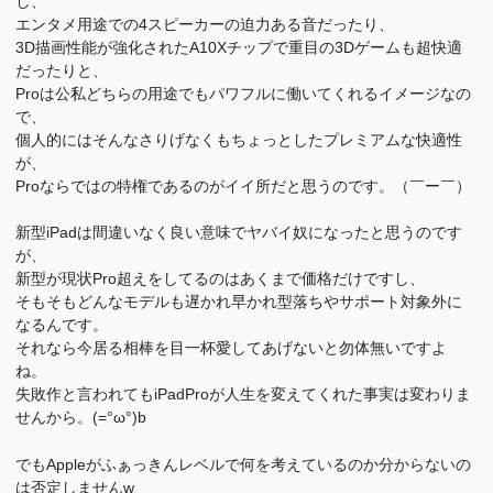
し、
エンタメ用途での4スピーカーの迫力ある音だったり、
3D描画性能が強化されたA10Xチップで重目の3Dゲームも超快適
だったりと、
Proは公私どちらの用途でもパワフルに働いてくれるイメージなの
で、
個人的にはそんなさりげなくもちょっとしたプレミアムな快適性
が、
Proならではの特権であるのがイイ所だと思うのです。（￣ー￣）
新型iPadは間違いなく良い意味でヤバイ奴になったと思うのです
が、
新型が現状Pro超えをしてるのはあくまで価格だけですし、
そもそもどんなモデルも遅かれ早かれ型落ちやサポート対象外に
なるんです。
それなら今居る相棒を目一杯愛してあげないと勿体無いですよ
ね。
失敗作と言われてもiPadProが人生を変えてくれた事実は変わりま
せんから。(=°ω°)b
でもAppleがふぁっきんレベルで何を考えているのか分からないの
は否定しませんw