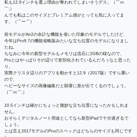
私も12.9インチを選ぶ理由が奪われてしまいそうデス。（￣ｍ
￣;）
んでも私はこのサイズとプレミアム感がとっても気に入ってま
す。（￣ー￣）
前モデルがAir2の余計な機能を省いた印象のモデルでしたけど、
今年はPro9.7の機能省略版みたいな立ち位置のモデルになりまし
たね。
ちなみに今年の新型モデルもメモリは流石に2GBの様なので、
Proとはやっぱりその辺りで差別化されているんだろぅなと思った
り。
実際クリスタ辺りのアプリを動かすと12.9（2017版）ですら重い
ので、
ヘビーなサイズの画像編集だと顕著に差が出てくるのでしょう。
（￣ｍ￣;）
10.5インチは確かにちょっと微妙な立ち位置になったかもしれま
せん。
おそらくデジタルノート用途としてなら新型iPadで十分過ぎるで
しょう。
とは言え2017モデルのProのスペックはどちらのサイズも同じです