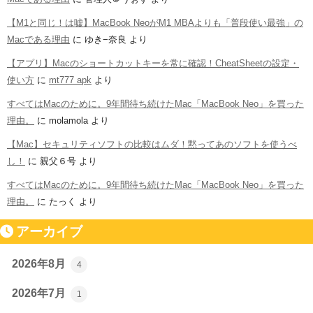
【M1と同じ！は嘘】MacBook NeoがM1 MBAよりも「普段使い最強」の
Macである理由
に
ゆき−奈良
より
【アプリ】Macのショートカットキーを常に確認！CheatSheetの設定・
使い方
に
mt777 apk
より
すべてはMacのために。9年間待ち続けたMac「MacBook Neo」を買った
理由。
に
molamola
より
【Mac】セキュリティソフトの比較はムダ！黙ってあのソフトを使うべ
し！
に
親父６号
より
すべてはMacのために。9年間待ち続けたMac「MacBook Neo」を買った
理由。
に
たっく
より
アーカイブ
2026年8月
4
2026年7月
1