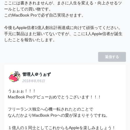
ここには書ききれませんが、まさに人生を変える・向上させるツ
ールとしての買い物です。
このMacBook Proで必ず自己実現させます。
今後もApple信者1億人創出計画達成に向けて頑張ってください。
手元に製品はまだ届いてないですが、ここに1人Apple信者が誕生
したことを報告いたします。
返信する
管理人＠うぉず
2018年8月6日
うぉぉぉ！！！
MacBook Proデビューおめでとうございます！！！
フリーランス独立へ心機一転されたとのことで
なんだかよりMacBook Proへの愛が深まりそうですね。
１億人の１同士としてこれからもAppleを楽しみましょう！