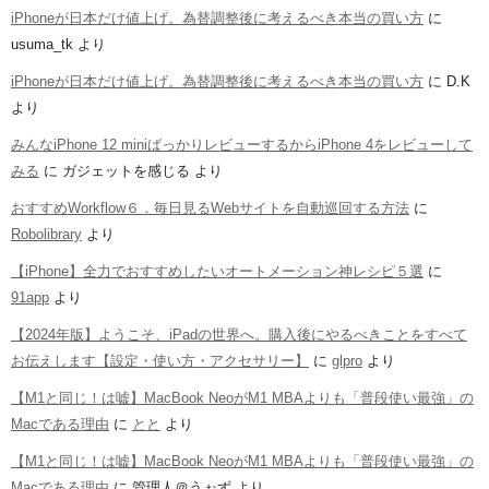
iPhoneが日本だけ値上げ。為替調整後に考えるべき本当の買い方
に
usuma_tk
より
iPhoneが日本だけ値上げ。為替調整後に考えるべき本当の買い方
に
D.K
より
みんなiPhone 12 miniばっかりレビューするからiPhone 4をレビューして
みる
に
ガジェットを感じる
より
おすすめWorkflow６．毎日見るWebサイトを自動巡回する方法
に
Robolibrary
より
【iPhone】全力でおすすめしたいオートメーション神レシピ５選
に
91app
より
【2024年版】ようこそ、iPadの世界へ。購入後にやるべきことをすべて
お伝えします【設定・使い方・アクセサリー】
に
glpro
より
【M1と同じ！は嘘】MacBook NeoがM1 MBAよりも「普段使い最強」の
Macである理由
に
とと
より
【M1と同じ！は嘘】MacBook NeoがM1 MBAよりも「普段使い最強」の
Macである理由
に
管理人＠うぉず
より