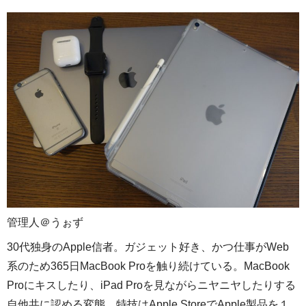
管理人＠うぉず
30代独身のApple信者。ガジェット好き、かつ仕事がWeb
系のため365日MacBook Proを触り続けている。MacBook
Proにキスしたり、iPad Proを見ながらニヤニヤしたりする
自他共に認める変態。特技はApple StoreでApple製品を１