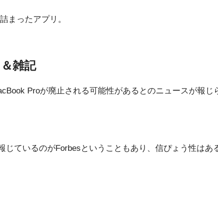
詰まったアプリ。
ス＆雑記
ンチがMacBook Proが廃止される可能性があるとのニュース
、報じているのがForbesということもあり、信ぴょう性はある