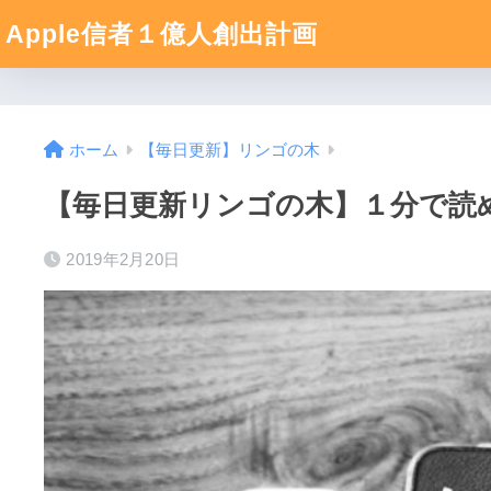
Apple信者１億人創出計画
ホーム
【毎日更新】リンゴの木
【毎日更新リンゴの木】１分で読め
2019年2月20日