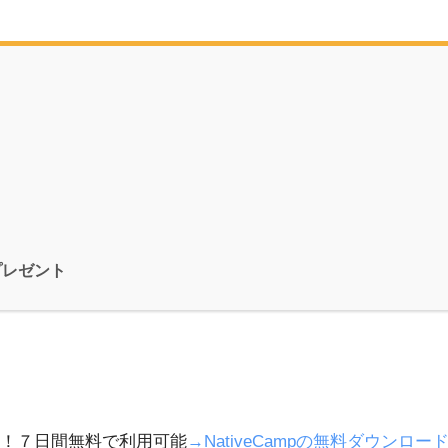
プレゼント
！７日間無料で利用可能
→NativeCampの無料ダウンロ