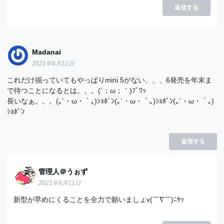
返信する
Madanai
2021年6月11日
これだけ揃っていてもやっぱりmini 5がない、、、6発売を年末ま
で待つことになるとは。。。(´；ω；｀)ﾌﾞﾜｯ
長いなぁ。。。(｡´・ω・｀｡)ｼｮﾎﾞﾝ(｡´・ω・｀｡)ｼｮﾎﾞﾝ(｡´・ω・｀｡)
ｼｮﾎﾞﾝ
返信する
管理人＠うぉず
2021年6月11日
新型が早めにくることを全力で願いましょv(￣∇￣)ﾆﾔｯ