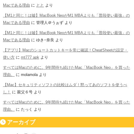
Macである理由
に
とと
より
【M1と同じ！は嘘】MacBook NeoがM1 MBAよりも「普段使い最強」の
Macである理由
に
管理人＠うぉず
より
【M1と同じ！は嘘】MacBook NeoがM1 MBAよりも「普段使い最強」の
Macである理由
に
ゆき−奈良
より
【アプリ】Macのショートカットキーを常に確認！CheatSheetの設定・
使い方
に
mt777 apk
より
すべてはMacのために。9年間待ち続けたMac「MacBook Neo」を買った
理由。
に
molamola
より
【Mac】セキュリティソフトの比較はムダ！黙ってあのソフトを使うべ
し！
に
親父６号
より
すべてはMacのために。9年間待ち続けたMac「MacBook Neo」を買った
理由。
に
たっく
より
アーカイブ