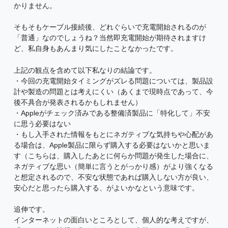
かりません。
そもそもケーブル接続後、どれぐらいで充電開始されるのが
「普通」なのでしょうね？当然即充電開始が期待されますけ
ど、私自身もあんまり気にしたことなかったです。
上記の観点を含めて以下私なりの結論です。
・今回の充電開始タイミングがズレる問題については、製品設
計や製造の問題とは考えにくい（あくまで現時点であって、今
後不具合が発表されるかもしれません）
・Appleがチェック済みである整備済製品に「特化して」不安
に思う必要はない
・もし入手された情報をもとにネガティブな気持ちや心配があ
る場合は、Apple製品に限らず購入する必要はないかと思いま
す（こちらは、購入したあとに何らか問題が発生した場合に、
ネガティブな思い（簡単に言うとがっかり感）がより強くなる
と想定されるので、不安な状態であれば購入しない方が良い、
安心だと思ったら購入する、がよいかなという意味です。
追伸です。
インターネットの面白いところとして、個人的な考えですが、