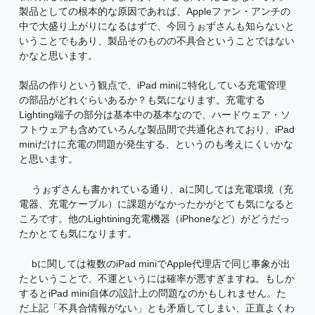
製品としての根本的な原因であれば、Appleファン・アンチの
中で大盛り上がりになるはずで、今回うぉずさんも知らないと
いうことでもあり、製品そのものの不具合ということではない
かなと思います。
製品の作りという観点で、iPad miniに特化している充電管理
の部品がどれぐらいあるか？も気になります。充電する
Lighting端子の部分は基本中の基本なので、ハードウェア・ソ
フトウェアも含めていろんな製品間で共通化されており、iPad
miniだけに充電の問題が発生する、というのも考えにくいかな
と思います。
うぉずさんも書かれている通り、aに関しては充電環境（充
電器、充電ケーブル）に課題がなかったかがとても気になると
ころです。他のLightining充電機器（iPhoneなど）がどうだっ
たかとても気になります。
bに関しては複数のiPad miniでApple代理店で同じ事象が出
たということで、不運というには確率が悪すぎますね。もしか
するとiPad mini自体の設計上の問題なのかもしれません。た
だ上記「不具合情報がない」とも矛盾してしまい、正直よくわ