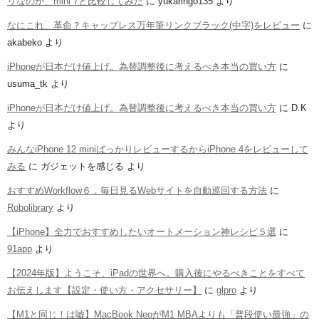
リなのか、mini 7と比較してみた
に
yukaringo135
より
なにこれ、革命？キャップレス万年筆リンクブラック(中字)をレビュー
に
akabeko
より
iPhoneが日本だけ値上げ。為替調整後に考えるべき本当の買い方
に
usuma_tk
より
iPhoneが日本だけ値上げ。為替調整後に考えるべき本当の買い方
に
D.K
より
みんなiPhone 12 miniばっかりレビューするからiPhone 4をレビューして
みる
に
ガジェットを感じる
より
おすすめWorkflow６．毎日見るWebサイトを自動巡回する方法
に
Robolibrary
より
【iPhone】全力でおすすめしたいオートメーション神レシピ５選
に
91app
より
【2024年版】ようこそ、iPadの世界へ。購入後にやるべきことをすべて
お伝えします【設定・使い方・アクセサリー】
に
glpro
より
【M1と同じ！は嘘】MacBook NeoがM1 MBAよりも「普段使い最強」の