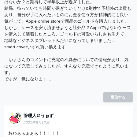
はないか？と期待して半年以上が過ぎました。
結局、待っていても時間が過ぎていくだけ&別件で予想外の出費も
あり、自分が手に入れたいものにお金を使う方が精神的にも良い
気がして、Apple online storeで新品のゴールドを購入しました。
しかし、ケースを安く済ませようと社外品？Appleではないケース
を購入して装着したところ、ゴールドの可愛いらしさも消えて、
地味なビジネスタブレットみたいになってしまいました…
smart coverいずれ買い換えます…
ゆまさんのコメントに充電の不具合についての情報があり、気
になって充電してみましたが、すんなり充電できたように思いま
す。
ですが、気になります…
返信する
管理人＠うぉず
2021年6月12日
おわぁぁぁぁぁ！！！！！