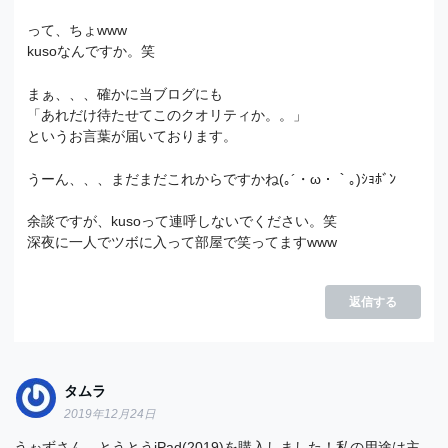
って、ちょwww
kusoなんですか。笑
まぁ、、、確かに当ブログにも
「あれだけ待たせてこのクオリティか。。」
というお言葉が届いております。
うーん、、、まだまだこれからですかね(｡´・ω・｀｡)ｼｮﾎﾞﾝ
余談ですが、kusoって連呼しないでください。笑
深夜に一人でツボに入って部屋で笑ってますwww
返信する
タムラ
2019年12月24日
うぉずさん、とうとうiPad(2019)を購入しました！私の用途は主