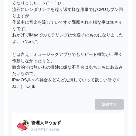
くなりました。ヽ(´ー｀)ﾉ
流石にレンダリングを繰り返す様な用事ではCPUもブン回
りますが、
作業中に音楽を流していてすぐ邪魔される様な事は無さそ
うです。
おかげでiMacでのモデリングは快適そのものになりました
よ。（*/ω＼*）
とは言え、ミュージックアプリでもリピート機能が上手く
作動しなかったりと、
致命的では無いもの微妙に嫌な不具合はあちこちにあるみ
たいなので、
iPadOS共々不具合をどんどん潰していって欲しい所です
ね。(=°ω°)b
返信する
管理人＠うぉず
2019年12月28日