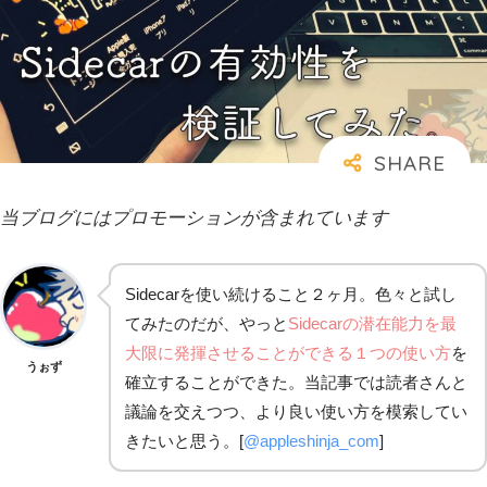
当ブログにはプロモーションが含まれています
Sidecarを使い続けること２ヶ月。色々と試し
てみたのだが、やっと
Sidecarの潜在能力を最
大限に発揮させることができる１つの使い方
を
うぉず
確立することができた。当記事では読者さんと
議論を交えつつ、より良い使い方を模索してい
きたいと思う。[
@appleshinja_com
]