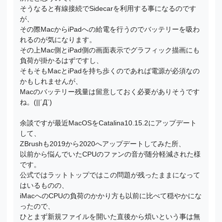
そうなると有線接続でSidecarを利用する事になるのです
が、
その際MacからiPadへの給電を行うのでバッテリーを吸わ
れるのが気になります。
その上Mac側とiPad側の画面表示でグラフィック描画にも
負荷が掛かるはずですし、
そもそもMacとiPadを持ち歩くのであれば電源が必須なの
かもしれませんが、
Macのバッテリー残量は留意しておく必要がありそうです
ね。(||´Д`)
余談ですが最近MacOSをCatalina10.15.2にアップデート
して、
ZBrushも2019から2020へアップデートしてみた所、
以前から悩んでいたCPUのファンの音が随分軽減された様
です。
公式ではラットトップではこの問題が残ったままになって
はいるものの、
iMacへのCPUの負荷のかかり方も以前に比べて穏やかにな
ったので、
ひとまず新規ファイルを開いた直後から煩いという事は無