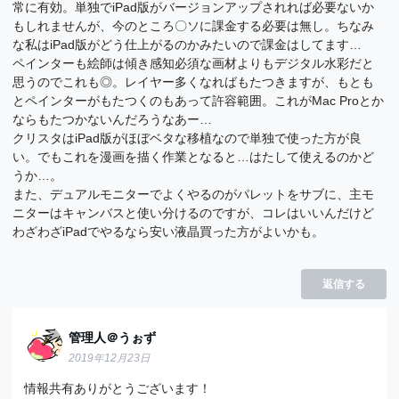
常に有効。単独でiPad版がバージョンアップされれば必要ないか
もしれませんが、今のところ〇ソに課金する必要は無し。ちなみ
な私はiPad版がどう仕上がるのかみたいので課金はしてます…
ペインターも絵師は傾き感知必須な画材よりもデジタル水彩だと
思うのでこれも◎。レイヤー多くなればもたつきますが、もとも
とペインターがもたつくのもあって許容範囲。これがMac Proとか
ならもたつかないんだろうなあー…
クリスタはiPad版がほぼベタな移植なので単独で使った方が良
い。でもこれを漫画を描く作業となると…はたして使えるのかど
うか…。
また、デュアルモニターでよくやるのがパレットをサブに、主モ
ニターはキャンバスと使い分けるのですが、コレはいいんだけど
わざわざiPadでやるなら安い液晶買った方がよいかも。
返信する
管理人＠うぉず
2019年12月23日
情報共有ありがとうございます！