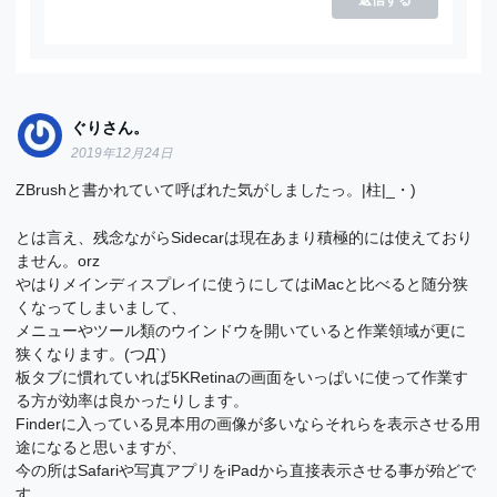
ぐりさん。
2019年12月24日
ZBrushと書かれていて呼ばれた気がしましたっ。|柱|_・)
とは言え、残念ながらSidecarは現在あまり積極的には使えており
ません。orz
やはりメインディスプレイに使うにしてはiMacと比べると随分狭
くなってしまいまして、
メニューやツール類のウインドウを開いていると作業領域が更に
狭くなります。(つД`)
板タブに慣れていれば5KRetinaの画面をいっぱいに使って作業す
る方が効率は良かったりします。
Finderに入っている見本用の画像が多いならそれらを表示させる用
途になると思いますが、
今の所はSafariや写真アプリをiPadから直接表示させる事が殆どで
す。