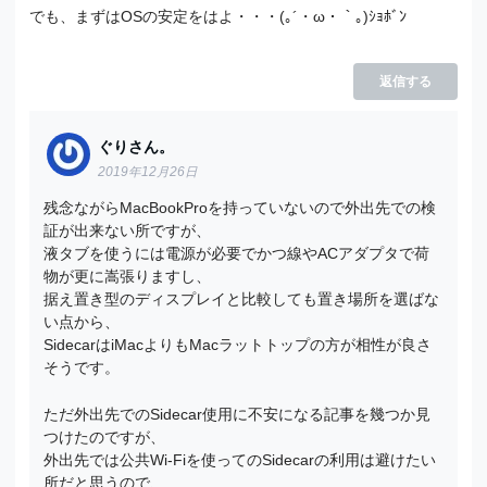
でも、まずはOSの安定をはよ・・・(｡´・ω・｀｡)ｼｮﾎﾞﾝ
返信する
ぐりさん。
2019年12月26日
残念ながらMacBookProを持っていないので外出先での検
証が出来ない所ですが、
液タブを使うには電源が必要でかつ線やACアダプタで荷
物が更に嵩張りますし、
据え置き型のディスプレイと比較しても置き場所を選ばな
い点から、
SidecarはiMacよりもMacラットトップの方が相性が良さ
そうです。
ただ外出先でのSidecar使用に不安になる記事を幾つか見
つけたのですが、
外出先では公共Wi-Fiを使ってのSidecarの利用は避けたい
所だと思うので、