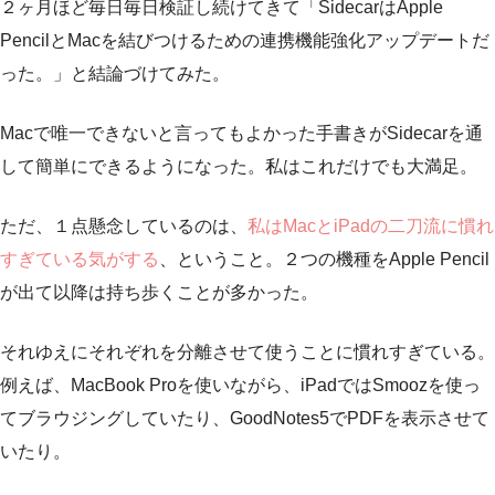
２ヶ月ほど毎日毎日検証し続けてきて「SidecarはApple
PencilとMacを結びつけるための連携機能強化アップデートだ
った。」と結論づけてみた。
Macで唯一できないと言ってもよかった手書きがSidecarを通
して簡単にできるようになった。私はこれだけでも大満足。
ただ、１点懸念しているのは、
私はMacとiPadの二刀流に慣れ
すぎている気がする
、ということ。２つの機種をApple Pencil
が出て以降は持ち歩くことが多かった。
それゆえにそれぞれを分離させて使うことに慣れすぎている。
例えば、MacBook Proを使いながら、iPadではSmoozを使っ
てブラウジングしていたり、GoodNotes5でPDFを表示させて
いたり。