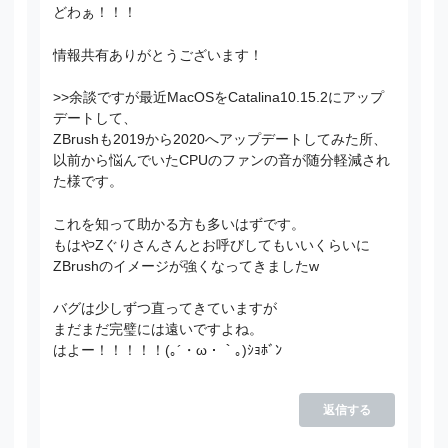
どわぁ！！！
情報共有ありがとうございます！
>>余談ですが最近MacOSをCatalina10.15.2にアップ
デートして、
ZBrushも2019から2020へアップデートしてみた所、
以前から悩んでいたCPUのファンの音が随分軽減され
た様です。
これを知って助かる方も多いはずです。
もはやZぐりさんさんとお呼びしてもいいくらいに
ZBrushのイメージが強くなってきましたw
バグは少しずつ直ってきていますが
まだまだ完璧には遠いですよね。
はよー！！！！！(｡´・ω・｀｡)ｼｮﾎﾞﾝ
返信する