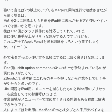
強いて言えば2つ以上のアプリをMac内で同時進行で連携させなが
ら使う場合は、
画面を2つに割るよりも片側をiPad側に表示させる方が使いやすい
のでは無いかと思います。
後はiPad側がタッチ操作にも対応してくれていれば、
更に使い勝手が上がりそうな気がするんですけれども、
これは左手でApplePencilを握る訓練をしろという事でしょう
か。ヽ(´ー｀;)ﾉ
外で液タブっぽぃ使い方を気軽にするには凄く良さげな気はしま
す。
iPad側にshift option commandの3つのキーが仕込まれているのが
実にありがたくて、
ZBrushだと基本的にこれらのキーを押しながら作業をして行く事
がやたらと多いのです。
UIの問題はiPad用にメニューを減らしたものとiMac用のプリセッ
トを設定してその都度呼び出せば、
作業領域がメニューバーで埋め尽くされる問題もある程度は解決
できそうです。
人によっては外出用にMacBookProと板タブと左手用デバイスを…