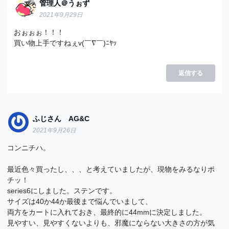
管理人＠うぉず
2021年9月29日
おぉぉぉ！！！
買い物上手ですねぇv(￣∇￣)ﾆﾔｯ
返信する
ふじさん AG&C
2021年9月26日
コンニチハ。
最近色々買ったし、、、と考えていましたが、現物をみるなりポ
チッ！
series6にしました。ステンです。
サイズは40か44か最後まで悩んでいまして、
両方をカートに入れておき、最終的に44mmに決定しました。
見やすい、見やすくないよりも、邪魔にならない大きさの方が気