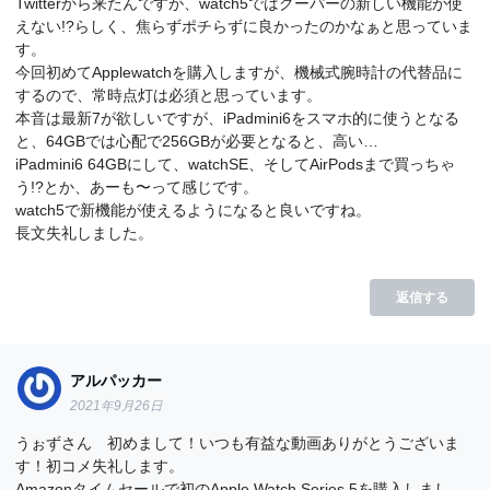
Twitterから来たんですが、watch5ではグーパーの新しい機能が使
えない!?らしく、焦らずポチらずに良かったのかなぁと思っていま
す。
今回初めてApplewatchを購入しますが、機械式腕時計の代替品に
するので、常時点灯は必須と思っています。
本音は最新7が欲しいですが、iPadmini6をスマホ的に使うとなる
と、64GBでは心配で256GBが必要となると、高い…
iPadmini6 64GBにして、watchSE、そしてAirPodsまで買っちゃ
う!?とか、あーも〜って感じです。
watch5で新機能が使えるようになると良いですね。
長文失礼しました。
返信する
アルパッカー
2021年9月26日
うぉずさん 初めまして！いつも有益な動画ありがとうございま
す！初コメ失礼します。
Amazonタイムセールで初のApple Watch Series 5を購入しまし