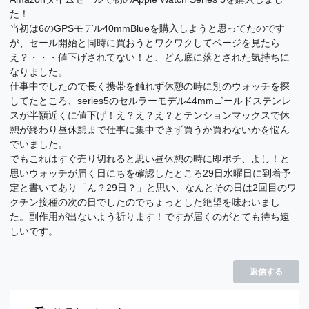
た！
当初は6のGPSモデル40mmBlueを購入しようと思ってたのです
が、セール開始と同時に買おうとワクワクしてページを見たら
え？・・・値下げされてない！と、どん底に落とされた気持ちに
なりました。
仕事中でしたので長く携帯を触れず休憩の時に別のウォッチを探
してたところ、series5のセルラーモデル44mmゴールドステンレ
スが半額近くに値下げ！え？え？え？とテンションマックスで休
憩が終わり昼休憩まで仕事に集中できず買うか買わないかを悩ん
でいました。
でもこれはすぐ売り切れると思い昼休憩の時に即ポチ、よし！と
思いウォッチが届く日にちを確認したところ29日水曜日に到着予
定と書いてあり「ん？29日？」と思い、なんとその日は2回目のワ
クチン接種の次の日でしたのでちょっとした絶望を味わいまし
た。副作用が出ないよう祈ります！ですが届くのがとても待ち遠
しいです。
返信する