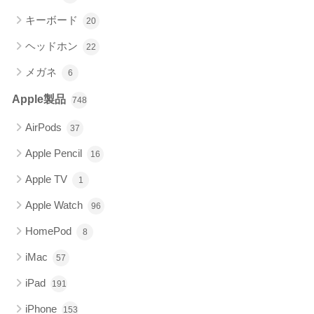
キーボード
20
ヘッドホン
22
メガネ
6
Apple製品
748
AirPods
37
Apple Pencil
16
Apple TV
1
Apple Watch
96
HomePod
8
iMac
57
iPad
191
iPhone
153