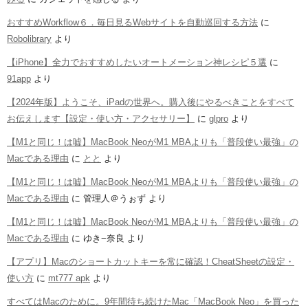
おすすめWorkflow６．毎日見るWebサイトを自動巡回する方法
に
Robolibrary
より
【iPhone】全力でおすすめしたいオートメーション神レシピ５選
に
91app
より
【2024年版】ようこそ、iPadの世界へ。購入後にやるべきことをすべて
お伝えします【設定・使い方・アクセサリー】
に
glpro
より
【M1と同じ！は嘘】MacBook NeoがM1 MBAよりも「普段使い最強」の
Macである理由
に
とと
より
【M1と同じ！は嘘】MacBook NeoがM1 MBAよりも「普段使い最強」の
Macである理由
に
管理人＠うぉず
より
【M1と同じ！は嘘】MacBook NeoがM1 MBAよりも「普段使い最強」の
Macである理由
に
ゆき−奈良
より
【アプリ】Macのショートカットキーを常に確認！CheatSheetの設定・
使い方
に
mt777 apk
より
すべてはMacのために。9年間待ち続けたMac「MacBook Neo」を買った