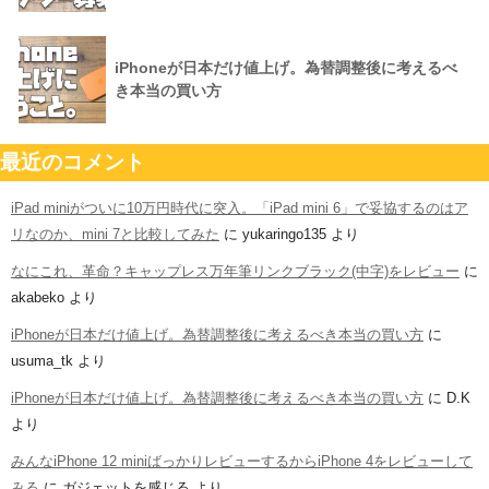
iPhoneが日本だけ値上げ。為替調整後に考えるべ
き本当の買い方
最近のコメント
iPad miniがついに10万円時代に突入。「iPad mini 6」で妥協するのはア
リなのか、mini 7と比較してみた
に
yukaringo135
より
なにこれ、革命？キャップレス万年筆リンクブラック(中字)をレビュー
に
akabeko
より
iPhoneが日本だけ値上げ。為替調整後に考えるべき本当の買い方
に
usuma_tk
より
iPhoneが日本だけ値上げ。為替調整後に考えるべき本当の買い方
に
D.K
より
みんなiPhone 12 miniばっかりレビューするからiPhone 4をレビューして
みる
に
ガジェットを感じる
より