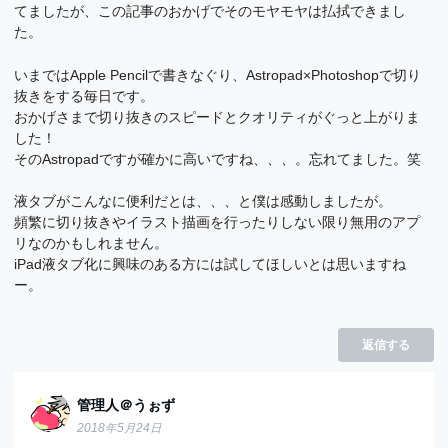
てましたが、この記事のおかげでそのモヤモヤは払拭できまし
た。
いまではApple Pencilで書きなぐり、Astropad×Photoshopで切り
抜きをする毎日です。
おかげさまで切り抜きのスピードとクオリティがぐっと上がりま
した！
そのAstropadですが確かに高いですね、、、。忘れてました。笑
液タブがこんなに便利だとは、、、と僕は感動しましたが。
頻繁に切り抜きやイラスト描画を行ったりしない限り無用のアプ
リなのかもしれません。
iPad液タブ化に興味のある方には試してほしいとは思いますね
ー。
返信する
管理人＠うぉず
2018年5月24日