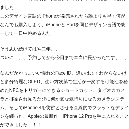
ました
このデザイン言語のiPhoneが発売されたら誰よりも早く何が
なんでも購入しよう、iPhoneとiPadを同じデザイン言語で統
一して一日中眺めるんだ！
そう思い続けてはや二年、、、
ついに、、、予約してから今日まで本当に長かったです、、、
なんだかかっこいい憧れのFace ID、違いはよくわからないけ
ど多分綺麗なOLED、使い方次第で生活が一変する可能性を秘
めたNFCをトリガーにできるショートカット、タピオカカメ
ラと揶揄され見るたびに何か変な気持ちになるカメラシステ
ム、そしてiPhone 4を彷彿とさせる直線的でフラットなデザイ
ンを纏った、Appleの最新作、iPhone 12 Proを手に入れること
ができました！！！