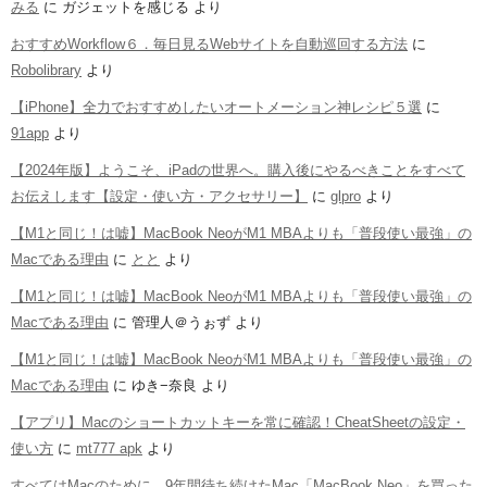
みる
に
ガジェットを感じる
より
おすすめWorkflow６．毎日見るWebサイトを自動巡回する方法
に
Robolibrary
より
【iPhone】全力でおすすめしたいオートメーション神レシピ５選
に
91app
より
【2024年版】ようこそ、iPadの世界へ。購入後にやるべきことをすべて
お伝えします【設定・使い方・アクセサリー】
に
glpro
より
【M1と同じ！は嘘】MacBook NeoがM1 MBAよりも「普段使い最強」の
Macである理由
に
とと
より
【M1と同じ！は嘘】MacBook NeoがM1 MBAよりも「普段使い最強」の
Macである理由
に
管理人＠うぉず
より
【M1と同じ！は嘘】MacBook NeoがM1 MBAよりも「普段使い最強」の
Macである理由
に
ゆき−奈良
より
【アプリ】Macのショートカットキーを常に確認！CheatSheetの設定・
使い方
に
mt777 apk
より
すべてはMacのために。9年間待ち続けたMac「MacBook Neo」を買った