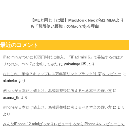
【M1と同じ！は嘘】MacBook NeoがM1 MBAより
も「普段使い最強」のMacである理由
最近のコメント
iPad miniがついに10万円時代に突入。「iPad mini 6」で妥協するのはア
リなのか、mini 7と比較してみた
に
yukaringo135
より
なにこれ、革命？キャップレス万年筆リンクブラック(中字)をレビュー
に
akabeko
より
iPhoneが日本だけ値上げ。為替調整後に考えるべき本当の買い方
に
usuma_tk
より
iPhoneが日本だけ値上げ。為替調整後に考えるべき本当の買い方
に
D.K
より
みんなiPhone 12 miniばっかりレビューするからiPhone 4をレビューして