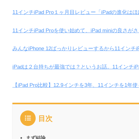
11インチiPad Pro１ヶ月目レビュー「iPadの進化
11インチiPad Proを使い始めて、iPad miniの
みんなiPhone 12ばっかりレビューするから11インチiPa
iPadは２台持ちが最強では？というお話。11インチiPad 
【iPad Pro比較】12.9インチを3年、11インチ
目次
まず結論