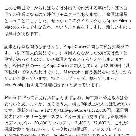
このご時世ですからしばらくは外出先で作業する事はなく基本自
宅での作業になるので外付けモニターもありますし、修理は保留
ということにしました。せっかくこのタイミングならApple Silicon
Macの人柱にでもなるか、ということもありますし。新しいものに
は興味が湧きます。
記事とは直接関係しませんが、AppleCare+に関して私は推奨派で
す。（以下個人的意見です。）今回入らなかったのは実は色々と
事情があったもので。いざ修理となるとうろたえてしまいます
が、今回の私の一件もAppleCare+に加入していれば12,900円（以
下税別）で済んだわけですし。Macは永く使う製品なので入った方
がいいと思っています。特にラップトップ。割ってしまった
MacBookは折を見て修理に出そうと思っています。
iPhoneに限って言えば人によりますよね。毎年買い替える人は必
要ないと思いますが、長く使う人、特に3年以上の人には勧めたい
です。最新のiPhone 12であればAppleCare+は22,800円。保証期
間内にバッテリーとディスプレイを一度ずつ交換すれば正規料金
はディスプレイ30,400円+バッテリー7,400円=37,800円。これが
保証対象であればバッテリー交換は無償0円、ディスプレイも
3,700円で済むわけです。AppleCare+は2年なのでたとえ大きな異