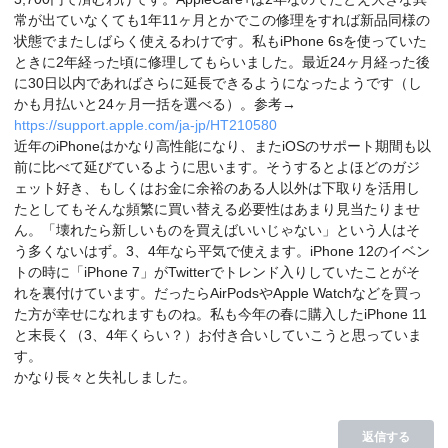
常が出ていなくても1年11ヶ月とかでこの修理をすれば新品同様の
状態でまたしばらく使えるわけです。私もiPhone 6sを使っていた
ときに2年経った頃に修理してもらいました。最近24ヶ月経った後
に30日以内であればさらに延長できるようになったようです（し
かも月払いと24ヶ月一括を選べる）。参考→
https://support.apple.com/ja-jp/HT210580
近年のiPhoneはかなり高性能になり、またiOSのサポート期間も以
前に比べて延びているように思います。そうするとよほどのガジ
ェット好き、もしくはお金に余裕のある人以外は下取りを活用し
たとしてもそんな頻繁に買い替える必要性はあまり見当たりませ
ん。「壊れたら新しいものを買えばいいじゃない」という人はそ
う多くないはず。3、4年なら平気で使えます。iPhone 12のイベン
トの時に「iPhone 7」がTwitterでトレンド入りしていたことがそ
れを裏付けています。だったらAirPodsやApple Watchなどを買っ
た方が幸せになれますものね。私も今年の春に購入したiPhone 11
と末長く（3、4年くらい？）お付き合いしていこうと思っていま
す。
かなり長々と失礼しました。
返信する