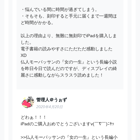
・悩んでいる間に時間が過ぎてしまう。
・そもそも、刻印すると手元に届くまで一週間ほ
ど時間がかかる。
以上の理由より、無難に無刻印でiPadを購入しま
した。
電子書籍の読みやすさにただただ感動しました
XD
仏人モーパッサンの『女の一生』という長編小説
を昨日今日で読んだのですが、ディスプレイの綺
麗さに感動しながらスラスラ読めました！
管理人＠うぉず
2020年4月20日
どわぁ！！！
iPadのご購入おめでとうございますv(￣∇￣)ﾆﾔｯ
>>仏人モーパッサンの『女の一生』という長編小