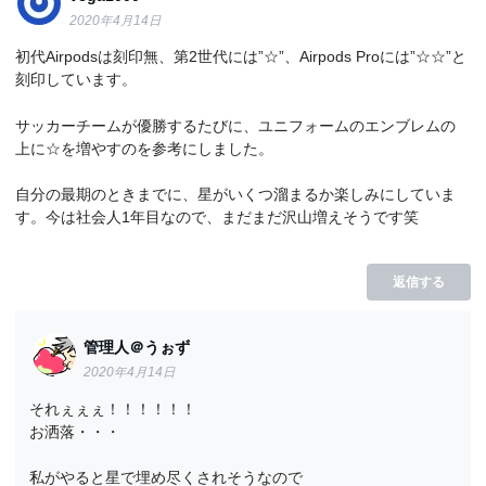
2020年4月14日
初代Airpodsは刻印無、第2世代には”☆”、Airpods Proには”☆☆”と
刻印しています。
サッカーチームが優勝するたびに、ユニフォームのエンブレムの
上に☆を増やすのを参考にしました。
自分の最期のときまでに、星がいくつ溜まるか楽しみにしていま
す。今は社会人1年目なので、まだまだ沢山増えそうです笑
返信する
管理人＠うぉず
2020年4月14日
それぇぇぇ！！！！！！
お洒落・・・
私がやると星で埋め尽くされそうなので