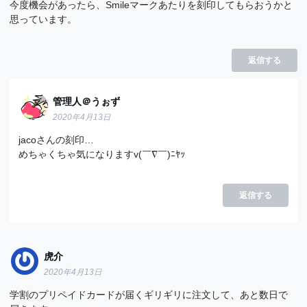
今度機会があったら、Smileマークあたりを刻印してもらおうかと
思っています。
返信する
管理人＠うぉず
2020年4月13日
jacoさんの刻印…
めちゃくちゃ気になりますv(￣∇￣)ﾆﾔｯ
返信する
虎介
2020年4月13日
学割のプリペイドカードが届くギリギリに注文して、あと数日で