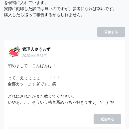
を候補に入れています。
実際に刻印した訳では無いのですが、参考になれば幸いです。
購入したら追って報告するかもしれません。
返信する
管理人＠うぉず
2020年4月13日
初めまして、こんばんは！
って、えぇぇぇぇ！！！！！
全部カッコよすぎです。笑
どれにされたかまた教えてください。
いやぁ、、、そういう格言系めっちゃ好きですv(￣∇￣)ﾆﾔｯ
返信する