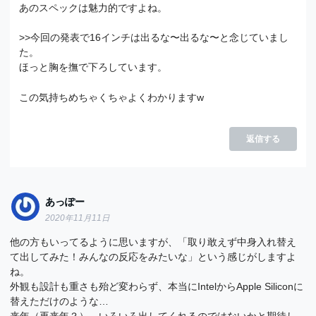
あのスペックは魅力的ですよね。
>>今回の発表で16インチは出るな〜出るな〜と念じていまし
た。
ほっと胸を撫で下ろしています。
この気持ちめちゃくちゃよくわかりますw
返信する
あっぽー
2020年11月11日
他の方もいってるように思いますが、「取り敢えず中身入れ替え
て出してみた！みんなの反応をみたいな」という感じがしますよ
ね。
外観も設計も重さも殆ど変わらず、本当にIntelからApple Siliconに
替えただけのような…
来年（再来年？）、いろいろ出してくれるのではないかと期待し