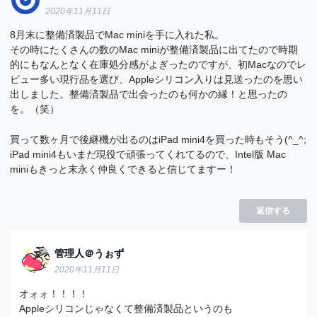
2020年11月11日
8月末に整備済製品でMac miniを手に入れた私。
その時にたくさんの数のMac miniが整備済製品に出てたので時期
的にもなんとなく在庫処分感がよぎったのですが、初Macなのでレ
ビュー多い現行品を選び、Appleシリコン入りは見送ったのを思い
出しました。整備済製品で出会ったのも何かの縁！と思ったの
を。（笑）
買って数ヶ月で後継機が出るのはiPad mini4を買った時もそう(^_^;
iPad mini4もいまだ現役で頑張ってくれてるので、Intel版 Mac
miniもきっと末永く仲良くできると信じてますー！
返信する
管理人＠うぉず
2020年11月11日
オォォ！！！！
Appleシリコンじゃなくて整備済製品というのも