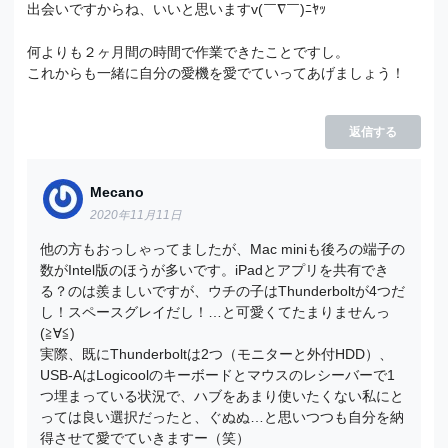
出会いですからね、いいと思いますv(￣∇￣)ﾆﾔｯ
何よりも２ヶ月間の時間で作業できたことですし。
これからも一緒に自分の愛機を愛でていってあげましょう！
返信する
Mecano
2020年11月11日
他の方もおっしゃってましたが、Mac miniも後ろの端子の
数がIntel版のほうが多いです。iPadとアプリを共有でき
る？のは羨ましいですが、ウチの子はThunderboltが4つだ
し！スペースグレイだし！…と可愛くてたまりませんっ
(≧∀≦)
実際、既にThunderboltは2つ（モニターと外付HDD）、
USB-AはLogicoolのキーボードとマウスのレシーバーで1
つ埋まっている状況で、ハブをあまり使いたくない私にと
っては良い選択だったと、ぐぬぬ…と思いつつも自分を納
得させて愛でていきますー（笑）