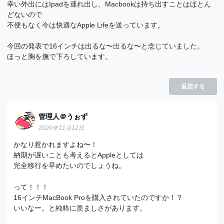
幸い外出にはIpadを連れ出し、Macbookは持ち出すことはほとん
どないので
不便もなく今は快適なApple Lifeを送っています。
今回の発表で16インチは出るな〜出るな〜と念じていました。
ほっと胸を撫で下ろしています。
返信する
管理人＠うぉず
2020年11月12日
かなり惹かれますよね〜！
納期が遅いことも考えるとAppleとしては
完全移行を早めたいのでしょうね。
って！！！
16インチMacBook Proを購入されていたのですか！？
いいなー。と純粋に羨ましさがあります。