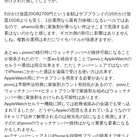
分けされた感じでしょうか。
5分かけ放題20GB2700円という金額はサブブランドの10分かけ放
題15GBよりも安く、1台運用なら最有力候補になるレベルではあ
るので、ahamo自身に家族割が乗らない件はそこまで意識する必
要はないのかなと感じます。ギガホ側の割引に影響はありません
しね。複数台運用は未だにワイモバイルが強過ぎますが。
あとau→povoの移行時にウォッチナンバーが維持可能になること
が発表されたので、一度auを経由することでpovoとAppleWatchの
セルラー通信は両立出来ます。ただしナンバーシェアではないの
でiPhoneにかかった通話を遠隔で受ける使い方は出来ず、
AppleWatch用にデータプランを用意する必要があります。
povoは早期申込特典に家族割カウント有効化があるので、povoと
ウォッチナンバー+ピタットプラン等で家族割を組めばウォッチナ
ンバー側に家族割をかけられる可能性はあります。
AppleWatchセルラー機能に関しては総務省絡みの会議でも突っ込
まれてましたが、どうやらAppleの思惑も含まれているようなので
3キャリア以外で解禁されるのは相当先の話になると推測します。
そのためpovoのウォッチナンバー維持はかなり重要な要素になる
かもしれません。
auでナンバーシェア入りiPhoneを段階性プランの限界まで使うよ