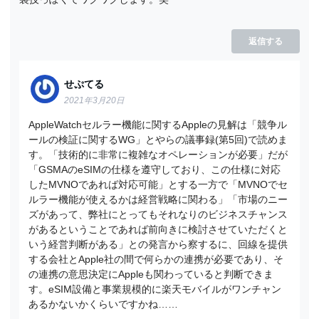
返信する
せぷてる
2021年3月20日
AppleWatchセルラー機能に関するAppleの見解は「競争ル
ールの検証に関するWG」とやらの議事録(第5回)で読めま
す。「技術的に非常に複雑なオペレーションが必要」だが
「GSMAのeSIMの仕様を遵守しており、この仕様に対応
したMVNOであれば対応可能」とする一方で「MVNOでセ
ルラー機能が使えるかは経営戦略に関わる」「市場のニー
ズがあって、弊社にとってもそれなりのビジネスチャンス
があるということであれば前向きに検討させていただくと
いう経営判断がある」との発言から察するに、回線を提供
する会社とApple社の間で何らかの連携が必要であり、そ
の連携の意思決定にAppleも関わっていると判断できま
す。eSIM設備と事業規模的に楽天モバイルがワンチャン
あるかないかくらいですかね……