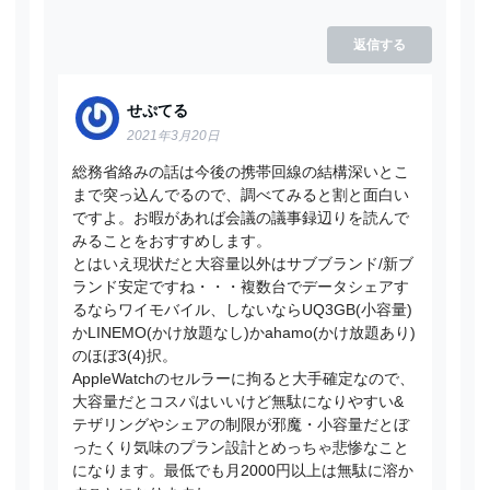
返信する
せぷてる
2021年3月20日
総務省絡みの話は今後の携帯回線の結構深いとこ
まで突っ込んでるので、調べてみると割と面白い
ですよ。お暇があれば会議の議事録辺りを読んで
みることをおすすめします。
とはいえ現状だと大容量以外はサブブランド/新ブ
ランド安定ですね・・・複数台でデータシェアす
るならワイモバイル、しないならUQ3GB(小容量)
かLINEMO(かけ放題なし)かahamo(かけ放題あり)
のほぼ3(4)択。
AppleWatchのセルラーに拘ると大手確定なので、
大容量だとコスパはいいけど無駄になりやすい&
テザリングやシェアの制限が邪魔・小容量だとぼ
ったくり気味のプラン設計とめっちゃ悲惨なこと
になります。最低でも月2000円以上は無駄に溶か