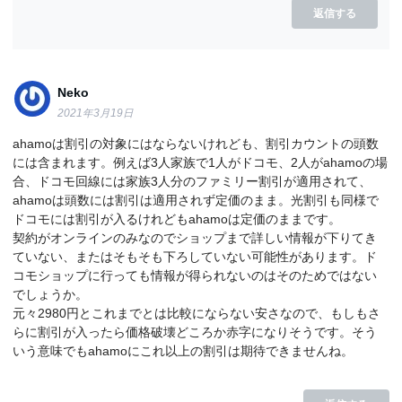
返信する
Neko
2021年3月19日
ahamoは割引の対象にはならないけれども、割引カウントの頭数
には含まれます。例えば3人家族で1人がドコモ、2人がahamoの場
合、ドコモ回線には家族3人分のファミリー割引が適用されて、
ahamoは頭数には割引は適用されず定価のまま。光割引も同様で
ドコモには割引が入るけれどもahamoは定価のままです。
契約がオンラインのみなのでショップまで詳しい情報が下りてき
ていない、またはそもそも下ろしていない可能性があります。ド
コモショップに行っても情報が得られないのはそのためではない
でしょうか。
元々2980円とこれまでとは比較にならない安さなので、もしもさ
らに割引が入ったら価格破壊どころか赤字になりそうです。そう
いう意味でもahamoにこれ以上の割引は期待できませんね。