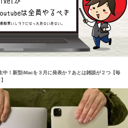
中！新型iMacを３月に発表か？あとは雑談が２つ【毎
目】