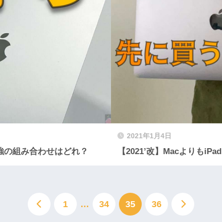
2021年1月4日
最強の組み合わせはどれ？
【2021’改】Macよりもi
1
…
34
35
36