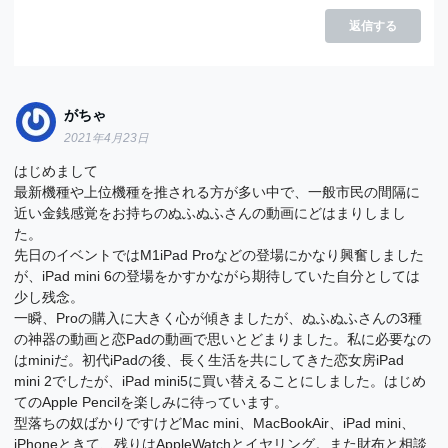
返信する
がちゃ
2021年4月23日
はじめまして
最新機種や上位機種を推される方が多い中で、一般市民の間隔に
近い金銭感覚をお持ちのぬふぬふさんの動画にどはまりしまし
た。
先日のイベントではM1iPad Proなどの登場にかなり興奮しました
が、iPad mini 6の登場をかすかながら期待していた自分としては
少し残念。
一瞬、Proの購入に大きく心が傾きましたが、ぬふぬふさんの3種
の神器の動画と恋Padの動画で思いとどまりました。私に必要なの
はminiだ。初代iPadの後、長く生活を共にしてきた恋女房iPad
mini 2でしたが、iPad mini5に買い替えることにしました。はじめ
てのApple Pencilを楽しみに待っています。
型落ちの奴ばかりですけどMac mini、MacBookAir、iPad mini、
iPhoneときて、残りはAppleWatchとイヤリング。また財布と相談