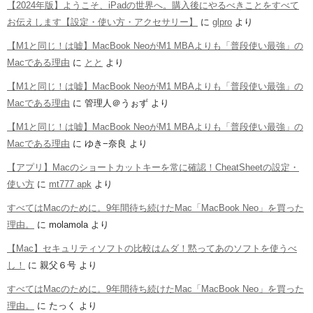
【2024年版】ようこそ、iPadの世界へ。購入後にやるべきことをすべて
お伝えします【設定・使い方・アクセサリー】
に
glpro
より
【M1と同じ！は嘘】MacBook NeoがM1 MBAよりも「普段使い最強」の
Macである理由
に
とと
より
【M1と同じ！は嘘】MacBook NeoがM1 MBAよりも「普段使い最強」の
Macである理由
に
管理人＠うぉず
より
【M1と同じ！は嘘】MacBook NeoがM1 MBAよりも「普段使い最強」の
Macである理由
に
ゆき−奈良
より
【アプリ】Macのショートカットキーを常に確認！CheatSheetの設定・
使い方
に
mt777 apk
より
すべてはMacのために。9年間待ち続けたMac「MacBook Neo」を買った
理由。
に
molamola
より
【Mac】セキュリティソフトの比較はムダ！黙ってあのソフトを使うべ
し！
に
親父６号
より
すべてはMacのために。9年間待ち続けたMac「MacBook Neo」を買った
理由。
に
たっく
より