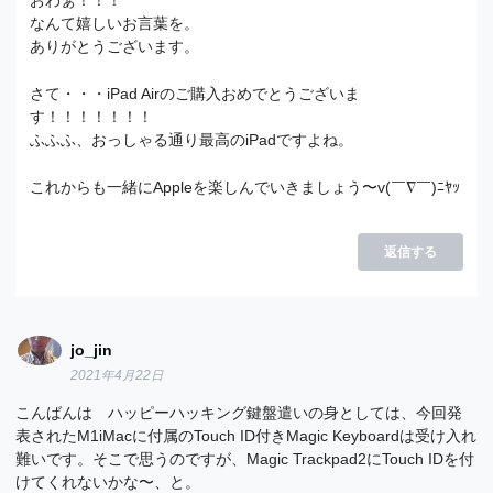
おわぁ！！！
なんて嬉しいお言葉を。
ありがとうございます。
さて・・・iPad Airのご購入おめでとうございま
す！！！！！！！
ふふふ、おっしゃる通り最高のiPadですよね。
これからも一緒にAppleを楽しんでいきましょう〜v(￣∇￣)ﾆﾔｯ
返信する
jo_jin
2021年4月22日
こんばんは ハッピーハッキング鍵盤遣いの身としては、今回発
表されたM1iMacに付属のTouch ID付きMagic Keyboardは受け入れ
難いです。そこで思うのですが、Magic Trackpad2にTouch IDを付
けてくれないかな〜、と。