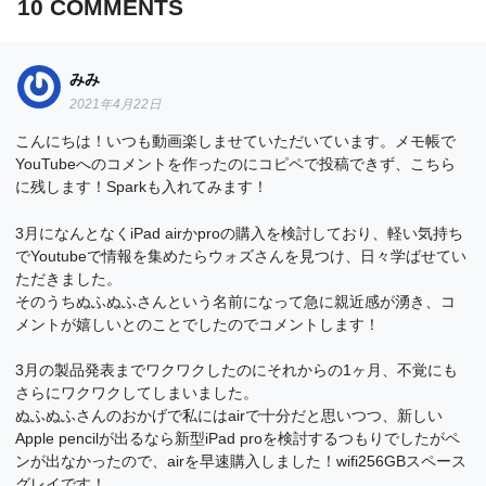
10
COMMENTS
みみ
2021年4月22日
こんにちは！いつも動画楽しませていただいています。メモ帳で
YouTubeへのコメントを作ったのにコピペで投稿できず、こちら
に残します！Sparkも入れてみます！
3月になんとなくiPad airかproの購入を検討しており、軽い気持ち
でYoutubeで情報を集めたらウォズさんを見つけ、日々学ばせてい
ただきました。
そのうちぬふぬふさんという名前になって急に親近感が湧き、コ
メントが嬉しいとのことでしたのでコメントします！
3月の製品発表までワクワクしたのにそれからの1ヶ月、不覚にも
さらにワクワクしてしまいました。
ぬふぬふさんのおかげで私にはairで十分だと思いつつ、新しい
Apple pencilが出るなら新型iPad proを検討するつもりでしたがペ
ンが出なかったので、airを早速購入しました！wifi256GBスペース
グレイです！