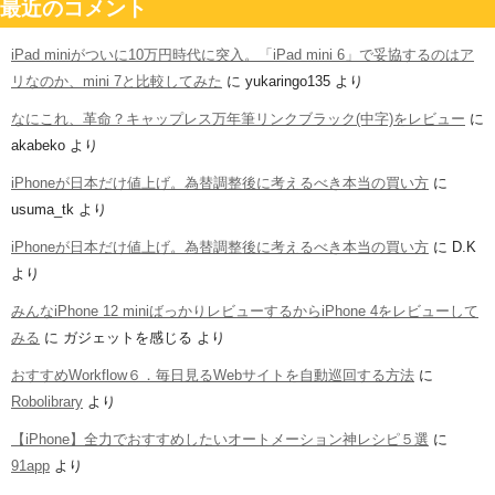
最近のコメント
iPad miniがついに10万円時代に突入。「iPad mini 6」で妥協するのはア
リなのか、mini 7と比較してみた
に
yukaringo135
より
なにこれ、革命？キャップレス万年筆リンクブラック(中字)をレビュー
に
akabeko
より
iPhoneが日本だけ値上げ。為替調整後に考えるべき本当の買い方
に
usuma_tk
より
iPhoneが日本だけ値上げ。為替調整後に考えるべき本当の買い方
に
D.K
より
みんなiPhone 12 miniばっかりレビューするからiPhone 4をレビューして
みる
に
ガジェットを感じる
より
おすすめWorkflow６．毎日見るWebサイトを自動巡回する方法
に
Robolibrary
より
【iPhone】全力でおすすめしたいオートメーション神レシピ５選
に
91app
より