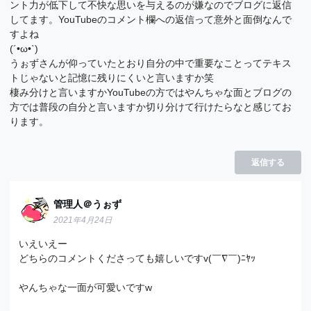
ント力が低下して不快な思いを与えるのが嫌なのでブログに返信
してます。YouTubeのコメント欄への返信って意外と面倒なんで
すよね
(´•ω•ˋ)
うぉずさんが仰っていたとおり自分の中で重要なことってテキス
トじゃないと記憶に残りにくいと言いますか笑
棲み分けと言いますかYouTubeの方ではやんちゃな面とブログの
方では普段の自分と言いますか切り分けて行けたらなと感じてお
ります。
返信する
管理人＠うぉず
2021年4月24日
いえいえー
どちらのコメントくださっても嬉しいですv(￣∇￣)ﾆﾔｯ
やんちゃな一面が可愛いですw