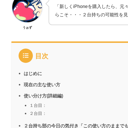
「新しくiPhoneを購入したら、
らこそ・・・２台持ちの可能性を見
うぉず
目次
はじめに
現在の主な使い方
使い分け方(詳細編)
１台目：
２台目：
２台持ち部の今日の気付き「この使い方のままで