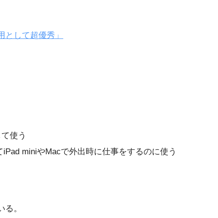
端末用として超優秀」
して使う
Pad miniやMacで外出時に仕事をするのに使う
いる。