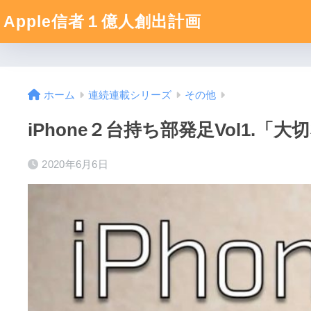
Apple信者１億人創出計画
ホーム
連続連載シリーズ
その他
iPhone２台持ち部発足Vol1.「大
2020年6月6日