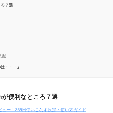
ころ７選
族)
のは・・・」
tchが便利なところ７選
完全レビュー！365日使いこなす設定・使い方ガイド