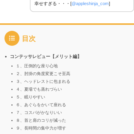
幸せすぎる・・・[
@appleshinja_com
]
目次
コンテッサレビュー【メリット編】
１、圧倒的な座り心地
２、肘掛の角度変更こそ至高
３、ヘッドレストに包まれる
４、夏場でも蒸れづらい
５、眠りやすい
６、あぐらをかいて座れる
７、コスパがかなりいい
８、首と肩のコリが減った
９、長時間の集中力が増す