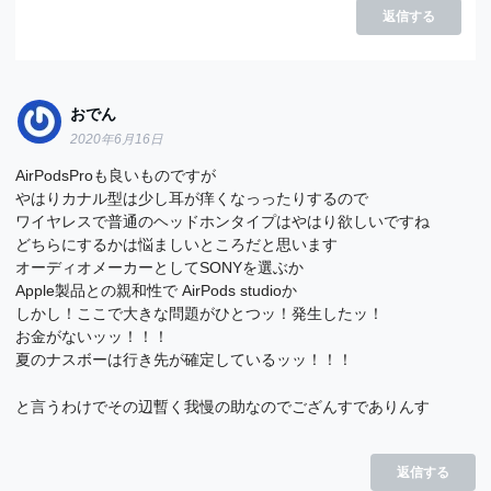
返信する
おでん
2020年6月16日
AirPodsProも良いものですが
やはりカナル型は少し耳が痒くなっったりするので
ワイヤレスで普通のヘッドホンタイプはやはり欲しいですね
どちらにするかは悩ましいところだと思います
オーディオメーカーとしてSONYを選ぶか
Apple製品との親和性で AirPods studioか
しかし！ここで大きな問題がひとつッ！発生したッ！
お金がないッッ！！！
夏のナスボーは行き先が確定しているッッ！！！
と言うわけでその辺暫く我慢の助なのでござんすでありんす
返信する