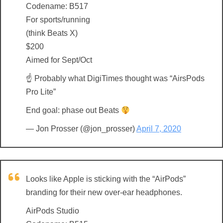
Codename: B517
For sports/running
(think Beats X)
$200
Aimed for Sept/Oct
☝️ Probably what DigiTimes thought was “AirsPods
Pro Lite”
End goal: phase out Beats
— Jon Prosser (@jon_prosser)
April 7, 2020
Looks like Apple is sticking with the “AirPods”
branding for their new over-ear headphones.
AirPods Studio