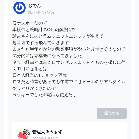
おでん
2020年6月18日
安ナスボーなので
車検代と腕時計のOH &修理代で
諭吉さんに羽とラムジェットエンジンが生えて
超音速ですっ飛んでいきます！
まぁただ半年がかりの懸案事項がやっと片付きそうなので
気分的には結構楽になってきました。
ネット経由とは言えロサンゼルスまであるものを探しに行
く羽目になるとは…
日本人経営のsチョップ万歳！
ロスだと時差があっても午前中にはメールのリアルタイム
やりとりができたので
ラッキーでしたiP電話も使えたし
返信する
管理人＠うぉず
2020年6月19日