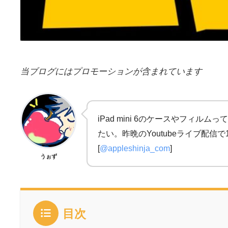
当ブログにはプロモーションが含まれています
iPad mini 6のケースやフ
たい。昨晩のYoutubeライブ配
[
@appleshinja_com
]
うぉず
目次