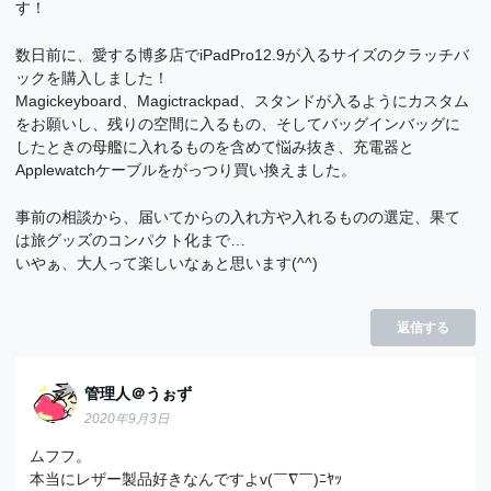
す！
数日前に、愛する博多店でiPadPro12.9が入るサイズのクラッチバ
ックを購入しました！
Magickeyboard、Magictrackpad、スタンドが入るようにカスタム
をお願いし、残りの空間に入るもの、そしてバッグインバッグに
したときの母艦に入れるものを含めて悩み抜き、充電器と
Applewatchケーブルをがっつり買い換えました。
事前の相談から、届いてからの入れ方や入れるものの選定、果て
は旅グッズのコンパクト化まで…
いやぁ、大人って楽しいなぁと思います(^^)
返信する
管理人＠うぉず
2020年9月3日
ムフフ。
本当にレザー製品好きなんですよv(￣∇￣)ﾆﾔｯ