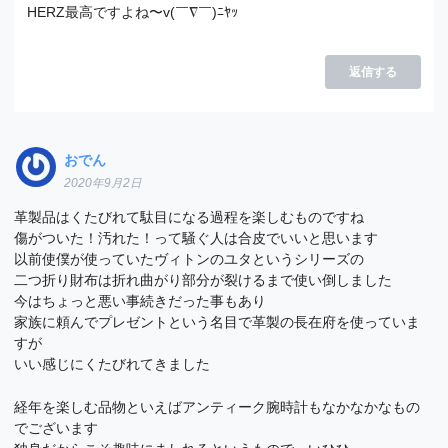
HERZ最高ですよね〜v(￣∇￣)ﾆﾔｯ
返信する
おでん
2020年9月2日
革製品はくたびれて駄目になる過程を楽しむものですね
傷がついた！汚れた！って騒ぐ人は合皮でいいと思います
以前使僕が使っていたヴィトンのユタというシリーズの
二つ折り財布は折れ曲がり部分が裂けるまで使い倒しました
今はちょっと悪い事続きだった事もあり
家族に頼んでプレゼントという名目で革製の長在府を使っていま
すが
いい感じにくたびれてきました
経年を楽しむ品物といえばアンティーク腕時計もなかなかなもの
でございます