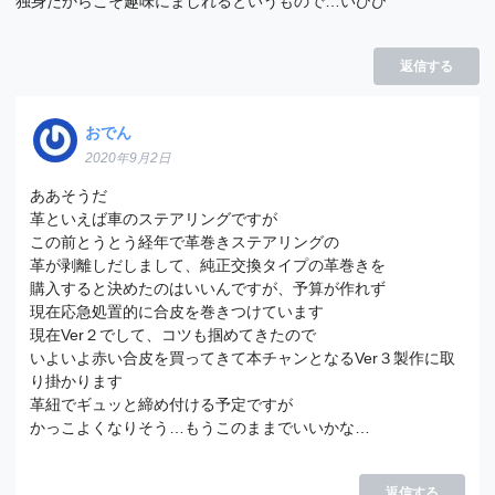
独身だからこそ趣味にましれるというもので…いひひ
返信する
おでん
2020年9月2日
ああそうだ
革といえば車のステアリングですが
この前とうとう経年で革巻きステアリングの
革が剥離しだしまして、純正交換タイプの革巻きを
購入すると決めたのはいいんですが、予算が作れず
現在応急処置的に合皮を巻きつけています
現在Ver２でして、コツも掴めてきたので
いよいよ赤い合皮を買ってきて本チャンとなるVer３製作に取
り掛かります
革紐でギュッと締め付ける予定ですが
かっこよくなりそう…もうこのままでいいかな…
返信する