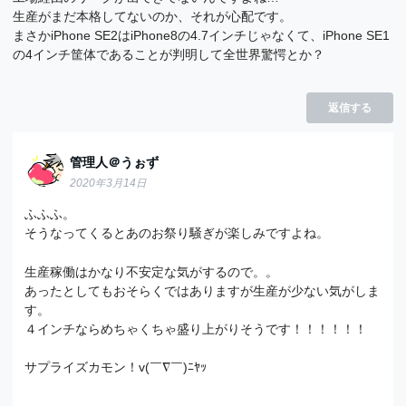
生産がまだ本格してないのか、それが心配です。
まさかiPhone SE2はiPhone8の4.7インチじゃなくて、iPhone SE1
の4インチ筐体であることが判明して全世界驚愕とか？
返信する
管理人＠うぉず
2020年3月14日
ふふふ。
そうなってくるとあのお祭り騒ぎが楽しみですよね。
生産稼働はかなり不安定な気がするので。。
あったとしてもおそらくではありますが生産が少ない気がしま
す。
４インチならめちゃくちゃ盛り上がりそうです！！！！！！
サプライズカモン！v(￣∇￣)ﾆﾔｯ