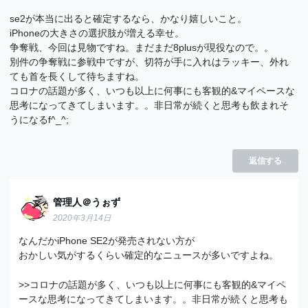
se2が本当に出ると確定するなら、かなり嬉しいこと。
iPhoneの大きさの選択肢が増える幸せ。
争奪戦、今回は見物ですね。まだまだ8plusが現役なので。。
別件の争奪戦に参戦中ですが、切符が手に入れはラッキー、外れ
ても首を長くして待ちますね。
コロナの話題が多く、いつも以上に何事にも客観的&マイペースな
思考になってきてしまいます。。非日常が続くと思考も飲まれそ
うになるf^_^;
返信する
管理人＠うぉず
2020年3月14日
なんだかiPhone SE2が発売されない方が
おかしい気がするくらい確定的なニュースが多いですよね。
>>コロナの話題が多く、いつも以上に何事にも客観的&マイペ
ースな思考になってきてしまいます。。非日常が続くと思考も