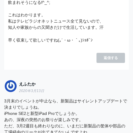
飲まれそうになるf^_^;
これはわかります。
私はテレビラジオネットニュース全て見ないので、
知人や家族からの又聞きだけで生活しています。汗
早く収束して欲しいですね(｡´・ω・｀｡)ｼｮﾎﾞﾝ
返信する
えふたか
2020年3月13日
3月末のイベントが中止なら、新製品はサイレントアップデートで
決まりでしょうね。
iPhone SE2と新型iPad Proでしょうか。
あの、深夜の突然のお祭りが楽しみです。
ただ、3月2週目も終わりなのに、いまだに新製品の筐体や部品の
工場経由のリークが出てきてないんですよね…