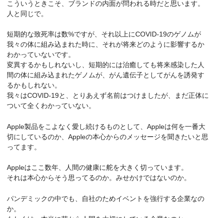
こういうときこそ、ブランドの内面が問われる時だと思います。
人と同じで。
短期的な致死率は数%ですが、それ以上にCOVID-19のゲノムが
我々の体に組み込まれた時に、それが将来どのように影響するか
わかっていないです。
変異するかもしれないし、短期的には治癒しても将来感染した人
間の体に組み込まれたゲノムが、がん遺伝子としてがんを誘発す
るかもしれない。
我々はCOVID-19と、とりあえず名前はつけましたが、まだ正体に
ついて全くわかっていない。
Apple製品をこよなく愛し続けるものとして、Appleは何を一番大
切にしているのか、Appleの本心からのメッセージを聞きたいと思
ってます。
Appleはここ数年、人間の健康に舵を大きく切っています。
それは本心からそう思ってるのか。みせかけではないのか。
パンデミックの中でも、自社のためイベントを強行する企業なの
か。