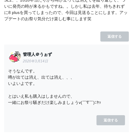
SE2、、2018年当たりから噂が立っては消えてを繰り返して、つ
いに発売の時が来るかもですね。。しかし私は去年、待ちきれず
に8 plusを買ってしまったので、今回は見送ることにします。アッ
プデートのお祭り気分だけ楽しむ事にします笑
返信する
管理人＠うぉず
2020年3月14日
そうなんです。
噂が出ては消え、出ては消え、、、
いよいよです。
とはいえ私も購入はしませんので、
一緒にお祭り騒ぎだけ楽しみましょうv(￣∇￣)ﾆﾔｯ
返信する