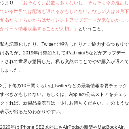
つまり、
「おそらく、品数も多くないし、そもそも今の混乱し
ている世界では配送も遅れるかもしれない。欲しい人は３月下
旬あたりくらいからはサイレントアップデートが来ないかしっ
かり日々情報収集することが大切。」
ということ。
私も記事化したり、Twitterで報告したりとご協力するつもりで
はあるが、2019年は突如としてiPad mini 5などがアップデー
トされて世界が驚愕した。私も突然のことでやや購入が遅れて
しまった。
3月下旬の10日間くらいはTwitterなどの最新情報を要チェック
すべきかもしれない。もしくは、Appleの公式ストアをチェッ
クすれば、新製品発表前は「少しお待ちください。」のような
表示が出るためわかりやすい。
2020年はiPhone SE2以外にもAirPodsの新型やMacBook Air、