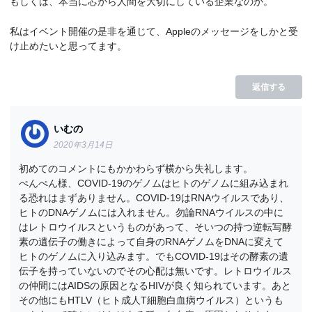
もしくは、本当に芯から人間を大切にしている企業なのか。
私はイベント開催の是非を通じて、Appleのメッセージをしかと受
け止めたいと思ってます。
返信する
いむの
2020年3月14日
初めてのコメントにもかかわらず横から失礼します。
ぺんぺん様、COVID-19のゲノムはヒトのゲノムに組み込まれ
る恐れはまずありません。COVID-19はRNAウイルスであり、
ヒトのDNAゲノムには入れません。勿論RNAウイルスの中に
はレトロウイルスというものがあって、そいつの持つ逆転写酵
素の遺伝子の働きによって自身のRNAゲノムをDNAに変えて
ヒトのゲノムに入り込みます。でもCOVID-19はその酵素の遺
伝子を持っていないのでその心配は無いです。レトロウイルス
の仲間にはAIDSの原因となるHIVが良く知られています。あと
その他にもHTLV（ヒト成人T細胞白血病ウイルス）というも