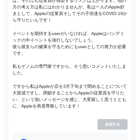
ば、そのぶん従業員が感染するリスクは上がります。他の
方の考え方は私にはわかりませんが、私は一人のApple好
きとして、Appleの従業員そしてその子供達をCOVID-19か
ら守りたいんです！
イベントを期待するuserがいなければ、Appleはパンデミ
ックの中イベントを強行しないでしょう。
彼ら彼女らの健康を守るためにもuserとしての努力が必要
です。
私もゲノムの専門家ですから、そう思いコメントいたしま
した。
ですから私はAppleが店を3月下旬まで閉めることについて
大賛成ですし、閉鎖することからAppleの従業員を守りた
い、という強いメッセージを感じ、大変嬉しく思うととも
に、Appleを再度尊敬しています！
返信する