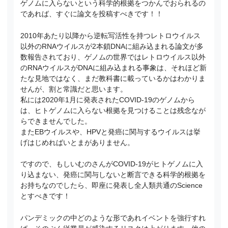
ゲノムに入らないという科学的根拠をつかんでおられるの
であれば、すぐに論文を投稿すべきです！！
2010年あたり以降から逆転写活性を持つレトロウイルス
以外のRNAウイルスが2本鎖DNAに組み込まれる論文が多
数報告されており、ゲノムの世界ではレトロウイルス以外
のRNAウイルスがDNAに組み込まれる事象は、それほど新
たな見地ではなく、まだ教科書に載っているかはわかりま
せんが、割と常識だと思います。
私には2020年1月に発表されたCOVID-19のゲノムから
は、ヒトゲノムに入らない根拠を見つけることは残念なが
らできませんでした。
またEBウイルスや、HPVと発癌に関与するウイルスは挙
げはじめればいとまがありません。
ですので、もしいむのさんがCOVID-19がヒトゲノムに入
り込まない、発癌に関与しないと断言できる科学的根拠を
お持ちなのでしたら、即座に発表し全人類共通のScience
とすべきです！
パンデミックの中どのような形であれイベントを強行すれ