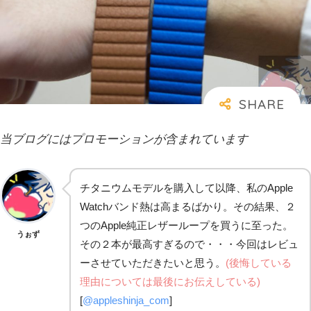
当ブログにはプロモーションが含まれています
チタニウムモデルを購入して以降、私のApple
Watchバンド熱は高まるばかり。その結果、２
つのApple純正レザーループを買うに至った。
うぉず
その２本が最高すぎるので・・・今回はレビュ
ーさせていただきたいと思う。
(後悔している
理由については最後にお伝えしている)
[
@appleshinja_com
]