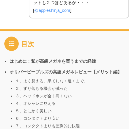
ットも２つほどあるが・・・
[
@appleshinja_com
]
目次
はじめに：私が高級メガネを買うまでの経緯
オリバーピープルズの高級メガネレビュー【メリット編】
１、よく見える。果てしなく遠くまで。
２、ずり落ちる機会が減った
３、ヘッドホンが全く痛くない
４、オシャレに見える
５、とにかく美しい
６、コンタクトより安い
７、コンタクトよりも圧倒的に快適