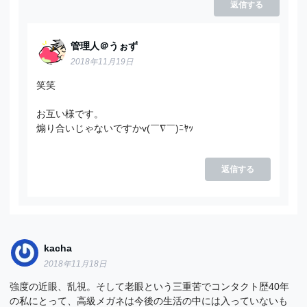
返信する
管理人＠うぉず
2018年11月19日
笑笑
お互い様です。
煽り合いじゃないですかv(￣∇￣)ﾆﾔｯ
返信する
kacha
2018年11月18日
強度の近眼、乱視。そして老眼という三重苦でコンタクト歴40年
の私にとって、高級メガネは今後の生活の中には入っていないも