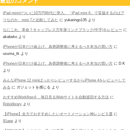
最近のコメント
iPad miniがついに10万円時代に突入。「iPad mini 6」で妥協するのはア
リなのか、mini 7と比較してみた
に
yukaringo135
より
なにこれ、革命？キャップレス万年筆リンクブラック(中字)をレビュー
に
akabeko
より
iPhoneが日本だけ値上げ。為替調整後に考えるべき本当の買い方
に
usuma_tk
より
iPhoneが日本だけ値上げ。為替調整後に考えるべき本当の買い方
に
D.K
より
みんなiPhone 12 miniばっかりレビューするからiPhone 4をレビューして
みる
に
ガジェットを感じる
より
おすすめWorkflow６．毎日見るWebサイトを自動巡回する方法
に
Robolibrary
より
【iPhone】全力でおすすめしたいオートメーション神レシピ５選
に
91app
より