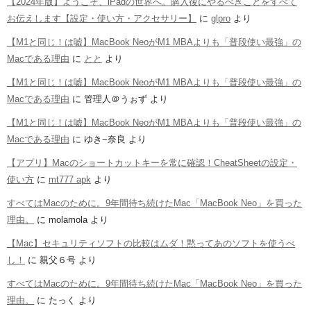
【2024年版】ようこそ、iPadの世界へ。購入後にやるべきことをすべて
お伝えします【設定・使い方・アクセサリー】
に
glpro
より
【M1と同じ！は嘘】MacBook NeoがM1 MBAよりも「普段使い最強」の
Macである理由
に
とと
より
【M1と同じ！は嘘】MacBook NeoがM1 MBAよりも「普段使い最強」の
Macである理由
に
管理人＠うぉず
より
【M1と同じ！は嘘】MacBook NeoがM1 MBAよりも「普段使い最強」の
Macである理由
に
ゆき−奈良
より
【アプリ】Macのショートカットキーを常に確認！CheatSheetの設定・
使い方
に
mt777 apk
より
すべてはMacのために。9年間待ち続けたMac「MacBook Neo」を買った
理由。
に
molamola
より
【Mac】セキュリティソフトの比較はムダ！黙ってあのソフトを使うべ
し！
に
親父６号
より
すべてはMacのために。9年間待ち続けたMac「MacBook Neo」を買った
理由。
に
たっく
より