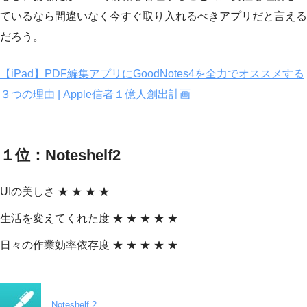
ているなら間違いなく今すぐ取り入れるべきアプリだと言える
だろう。
【iPad】PDF編集アプリにGoodNotes4を全力でオススメする
３つの理由 | Apple信者１億人創出計画
１位：Noteshelf2
UIの美しさ ★ ★ ★ ★
生活を変えてくれた度 ★ ★ ★ ★ ★
日々の作業効率依存度 ★ ★ ★ ★ ★
Noteshelf 2